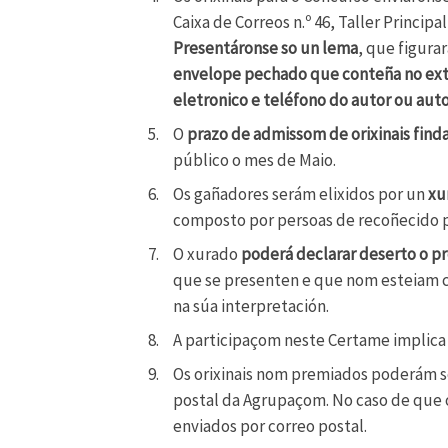
Caixa de Correos n.º 46, Taller Principa
Presentáronse so un lema
, que figura
envelope pechado que conteña no exter
eletronico e teléfono do autor ou aut
O
prazo de admissom de orixinais finda 
público o mes de Maio.
Os gañadores serám elixidos por un
xu
composto por persoas de recoñecido pr
O xurado
poderá declarar deserto o p
que se presenten e que nom esteiam c
na súa interpretación.
A participaçom neste Certame implica
Os orixinais nom premiados poderám ser
postal da Agrupaçom. No caso de que o
enviados por correo postal.