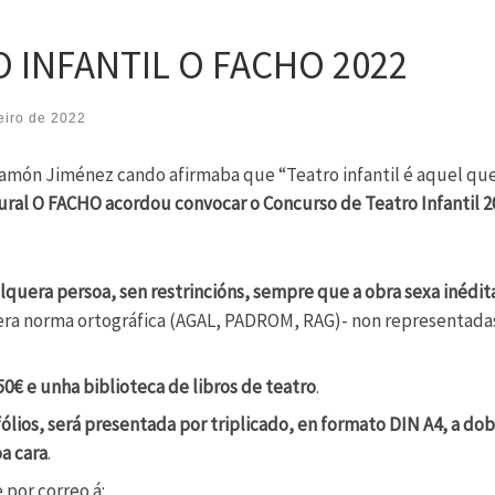
 INFANTIL O FACHO 2022
eiro de 2022
amón Jiménez cando afirmaba que “Teatro infantil é aquel qu
ral O FACHO acordou convocar o Concurso de Teatro Infantil 2
lquera persoa, sen restrincións, sempre que a obra sexa inédit
uera norma ortográfica (AGAL, PADROM, RAG)- non representadas
0€ e unha biblioteca de libros de teatro
.
fólios, será presentada por triplicado, en formato DIN A4, a do
a cara
.
 por correo á: