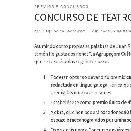
PREMIOS E CONCURSOS
CONCURSO DE TEATRO
por
O equipo do Facho.com
|
Publicado
12 de Xan
Asumindo como propias as palabras de Juan R
tamén lle gusta aos nenos”, a
Agrupaçom Cultu
que se rexerá polas seguintes bases:
Poderán optar ao devandito premio
ca
redactada en lingua galega
, -en calq
premiadas noutros certames.
Estabelécese como
premio único de 45
A obra, que non poderá exceder os
80 
espazo e mecanografados por umha so
Os orixinais para o Concurso enviáronse