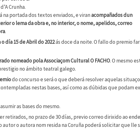
l d’A Crunha.
rá na portada dos textos enviados, e viran
acompañados dun
ior o lema da obra e, no interior, o nome, apelidos, correo
ora
.
o día 15 de Abril do 2022
ás doce da noite. O fallo do premio fa
rado nomeado pola Associaçom Cultural O FACHO
. O mesmo es
estigio no ámbito teatral galego.
remio
do concurso e será o que deberá resolver aquelas situaç
ontempladas nestas bases, así como as dúbidas que podam exi
 asumir as bases do mesmo.
 retirados, no prazo de 30 días, previo correo dirixido ao end
 autor o autora nom resida na Coruña poderá solicitar que lle 