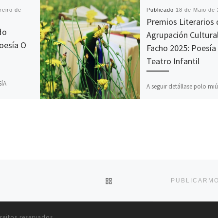
reiro de
Publicado
18 de Maio de
Premios Literarios
do
Agrupación Cultura
oesía O
Facho 2025: Poesía
Teatro Infantil
ÍA
A seguir detállase polo mi
resolución dos concursos 
RAL O
de poesía e teatro da
 Cultural O
Agrupación Cultural O Fac
oncurso de
Concurso de Teatro […]
5, que […]
VOLVER Á LISTA DE ENTR
reitos reservados