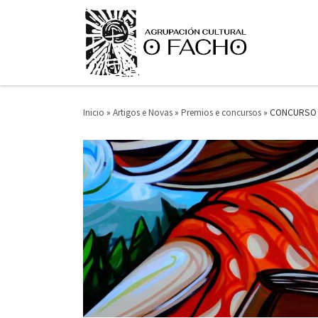
Saltar ao contido
Inicio
»
Artigos e Novas
»
Premios e concursos
»
CONCURSO D