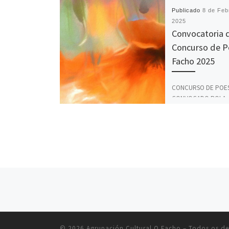
Publicado
8 de Feb
2025
Convocatoria 
Concurso de P
Facho 2025
CONCURSO DE POES
CONVOCADO POLA
AGRUPACIÓN CULTU
FACHO A Agrupación
FACHO convoca o C
Poesía O Facho 202
Navegación de entradas
© 2026
Agrupación Cultural O Facho
– Todos os de