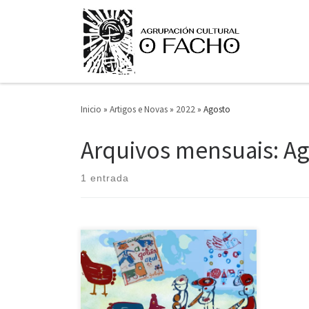
Saltar ao contido
Inicio
»
Artigos e Novas
»
2022
»
Agosto
Arquivos mensuais:
Ag
1 entrada
“A galiña azul”, foi o conto co que o seu
autor, Carlos Casares Mouriño, ganou o
premio na primeira edición do
Concurso de Contos infantís O Facho.
Foi premiado no ano 1968 e publicado