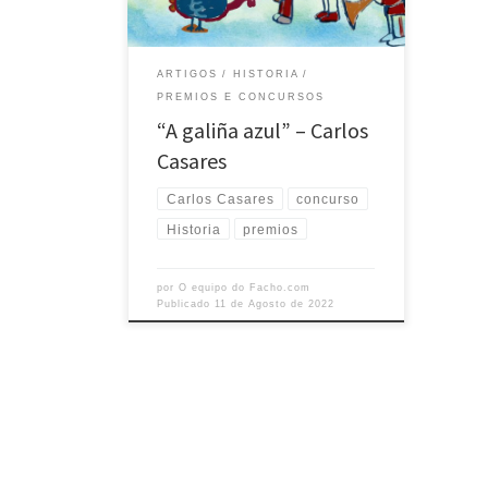
neste mesmo ano sendo un éxito sen
precedentes para o público miudo.
Baixo un formato de […]
ARTIGOS
HISTORIA
PREMIOS E CONCURSOS
“A galiña azul” – Carlos
Casares
Carlos Casares
concurso
Historia
premios
por
O equipo do Facho.com
Publicado
11 de Agosto de 2022