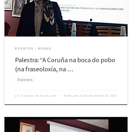
resultou especialmente interesante polo seu contido e porque trataba
un tema próximo e querido para os […]
EVENTOS
NOVAS
Palestra: “A Coruña na boca do pobo
(na fraseoloxía, na …
Palestra
por
O equipo do Facho.com
Publicado
24 de Novembro de 2024