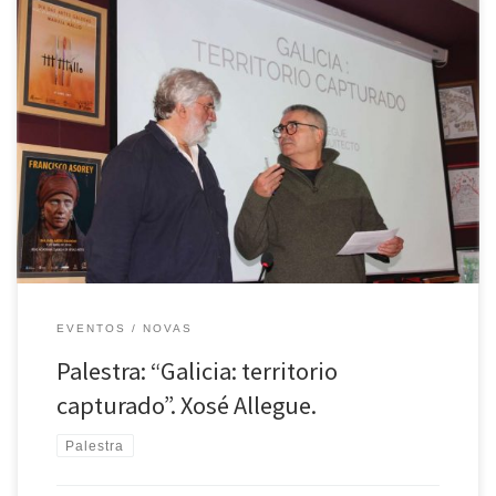
O pasado día 29 de outubro, en Portas Ártabras e dentro das palestras
celebradas por O Facho, interveu o arquitecto Xosé Allegue cunha
palestra titulada “Galicia: territorio capturado“. Este arquitecto, con
doutoramentos nas escolas de arquitectura de Lille e A Coruña, ocupa
desde 1993 o cargo de Xefe da Oficina […]
EVENTOS
NOVAS
Palestra: “Galicia: territorio
capturado”. Xosé Allegue.
Palestra