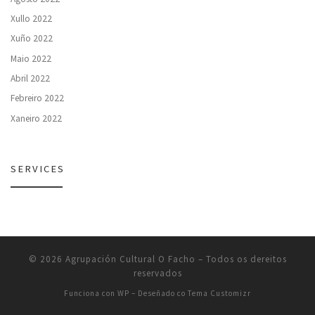
Xullo 2022
Xuño 2022
Maio 2022
Abril 2022
Febreiro 2022
Xaneiro 2022
SERVICES
© 2026
Agrupación Cultural O Facho
– Todos os dereitos
reservados
Funciona con
WP
– Deseñado co
Tema Customizr