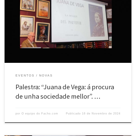
O pasado día 12 celebrouse en Portas Ártabras unha palestra
organizada por O Facho, na que interveu Enrique Sáez Ponte co tema
“Juana de Vega: á procura dunha sociedade mellor”. Enrique Sáez,
licenciado en Dereito e Economía pola Universidade de Santiago de
Compostela e MBA polo IESE de Barcelona, ten […]
EVENTOS
NOVAS
Palestra: “Juana de Vega: á procura
de unha sociedade mellor”. …
por
O equipo do Facho.com
Publicado
16 de Novembro de 2024