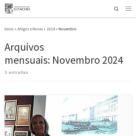
Search
Saltar ao contido
Men
Inicio
»
Artigos e Novas
»
2024
»
Novembro
Arquivos
mensuais:
Novembro 2024
3 entradas
O pasado 19 de novembro, O Facho organizou en Portas Ártabras a
palestra “A Coruña na boca do pobo (na fraseoloxía, na paremioloxía
e non cantigueiro popular)” impartida por Rosario Soto Arias O acto