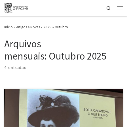
Search
Saltar ao contido
Men
Inicio
»
Artigos e Novas
»
2025
»
Outubro
Arquivos
mensuais:
Outubro 2025
4 entradas
Unha muller que viviu entre Galicia, Polonia e os grandes
acontecementos do século XX; actriz, escritora, correspondente de
guerra e pioneira no xornalismo internacional. A súa historia volve