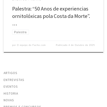
Palestra: “50 Anos de experiencias
ornitolóxicas pola Costa da Morte”.
…
Palestra
por
O equipo do Facho.com
Publicado
4 de Outubro de 2025
ARTIGOS
ENTREVISTAS
EVENTOS
HISTORIA
NOVAS
PREMIOS E CONCURSOS