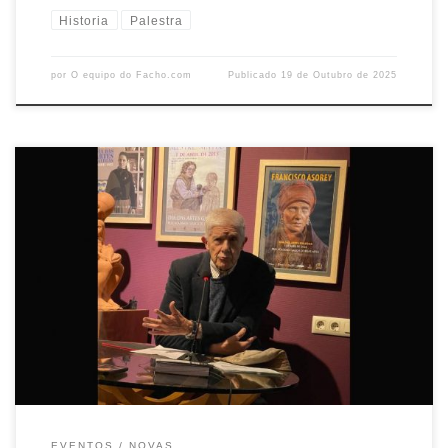
Historia
Palestra
por
O equipo do Facho.com
Publicado
19 de Outubro de 2025
O 30 de setembro tivemos a sorte de escoitar en Portas Ártabras a José
Luis Rabuñal. Dende o primeiro minuto decatámonos de que non só
falaba un apaixonado da ornitoloxía, senón tamén dunha persoa
fondamente sensible coa defensa da natureza. Aínda que a súa
profesión foi o dereito, a relación […]
EVENTOS
NOVAS