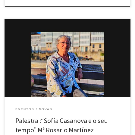
Desde a Agrupación Cultural O Facho comunicámosvos a
celebración do seguinte acto, dentro das Palestras públicas do cuarto
trimestre de 2025. O vindeiro día 21 de outubro a profesora e
investigadora Mª Rosario Martínez Martínez impartirá unha palestra co
título: “Sofía Casanova e o seu tempo” . Data: 21 de outubro, martes
Hora: ás 8 do serán […]
EVENTOS
NOVAS
Palestra :“Sofía Casanova e o seu
tempo” Mª Rosario Martínez