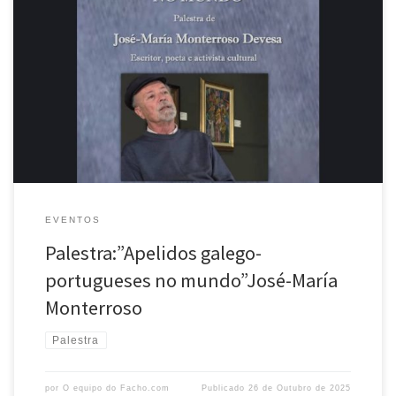
Desde a Agrupación Cultural O Facho comunicámosvos a
celebración do seguinte acto, dentro das Palestras públicas do cuarto
trimestre de 2025. O vindeiro día 28 de outubro Data: 28 de outubro,
martes, será o escritor, poeta e activista cultural José-María
Monterroso quen protagonice a próxima palestra da nosa
agrupación. Hora: ás 8 do serán […]
EVENTOS
Palestra:”Apelidos galego-
portugueses no mundo”José-María
Monterroso
Palestra
por
O equipo do Facho.com
Publicado
26 de Outubro de 2025