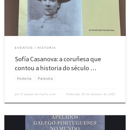
brillar grazas ao traballo de Charo Martínez. O pasado 21 de outubro,
o espazo cultural Portas Ártabras, na Coruña, encheuse de curiosidade
[…]
EVENTOS
HISTORIA
Sofía Casanova: a coruñesa que
contou a historia do século …
Historia
Palestra
por
O equipo do Facho.com
Publicado
26 de Outubro de 2025