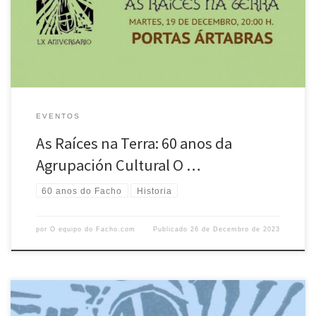
Xulio López Valcárcel, quen compartiu as súas vivencias durante o seu
mandato como presidente entre 1984 e […]
EVENTOS
As Raíces na Terra: 60 anos da
Agrupación Cultural O …
60 anos do Facho
Historia
por
O equipo do Facho.com
Publicado
26 de Decembro de 2023