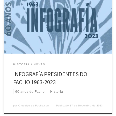
Esta infografía destaca aos presidentes que, ao longo de 60 anos,
representaron ao Facho. En diferentes etapas, cada un deles traballou
coas súas respectivas xuntas directivas pola defensa da lingua e da
cultura galega desde a fundación ata hoxe GRAZAS
HISTORIA
NOVAS
INFOGRAFÍA PRESIDENTES DO
FACHO 1963-2023
60 anos do Facho
Historia
por
O equipo do Facho.com
Publicado
17 de Decembro de 2023