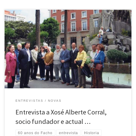
Xosé Alberte Corral Iglesias é sócio fundador e actual presidente da
Agrupaçom Cultural O Facho. Desde a sua fundaçom, en 1963, e
convencido da importância da sua labor em defensa da língua e da
cultura galega, ocupa nela diferentes cargos diretivos. É Professor
Mercantil pola Escola de Comercio de A […]
ENTREVISTAS
NOVAS
Entrevista a Xosé Alberte Corral,
socio fundador e actual …
60 anos do Facho
entrevista
Historia