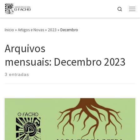
Search
Saltar ao contido
Men
Inicio
»
Artigos e Novas
»
2023
»
Decembro
Arquivos
mensuais:
Decembro 2023
3 entradas
O pasado 19 de decembro, no local de Portas Ártabras, O Facho
conmemorou os seus 60 anos como faro luminoso na defensa da
cultura e lingua galegas. Na celebración, contamos coa presenza de