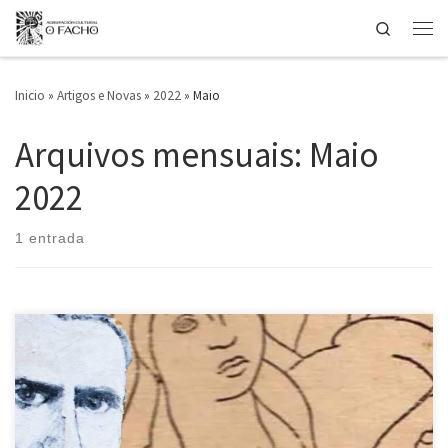
Search
Saltar ao contido
Men
Inicio
»
Artigos e Novas
»
2022
»
Maio
Arquivos mensuais:
Maio
2022
1 entrada
Este 17 de maio animámoste a achegarte á figura de este poeta