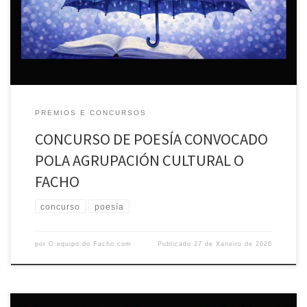
de idade e sempre que non publicase ningún libro individual de poesía
e a obra sexa […]
PREMIOS E CONCURSOS
CONCURSO DE POESÍA CONVOCADO
POLA AGRUPACIÓN CULTURAL O
FACHO
concurso
poesía
por
O equipo do Facho.com
Publicado
27 de Xaneiro de 2026