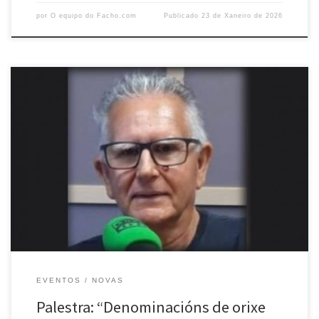
por
O equipo do Facho.com
Publicado
23 de Xaneiro de 2026
Alfonso Losada: un apaixonado divulgador dos viños galegos O
pasado 13 de xaneiro asistimos, en Portas Ártabras, á palestra de
Alfonso Losada Quiroga sobre as denominacións de orixe dos viños
de Galicia e a importancia das variedades autóctonas. Foi un paseo
polo viño galego da man de alguén que coñece […]
EVENTOS
NOVAS
Palestra: “Denominacións de orixe