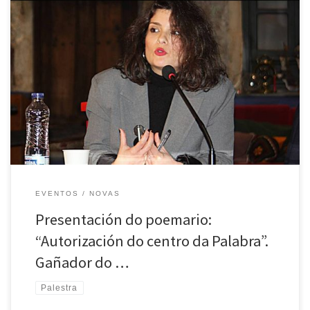
O luns 27 de xaneiro celebrouse en Portas Ártabras a presentación do
poemario Autorización do centro da palabra, de Sofía Muñiz, obra
gañadora do Premio de Poesía do Facho 2025. No acto participaron a
autora, Xulio L. Valcárcel, en representación de Medulia Editorial,
Fernando Díaz-Castroverde, membro do xurado, e Henrique […]
EVENTOS
NOVAS
Presentación do poemario:
“Autorización do centro da Palabra”.
Gañador do …
Palestra