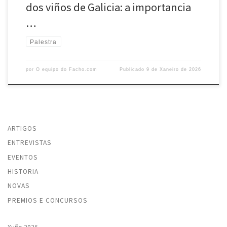
dos viños de Galicia: a importancia
…
Palestra
por
O equipo do Facho.com
Publicado
9 de Xaneiro de 2026
ARTIGOS
ENTREVISTAS
EVENTOS
HISTORIA
NOVAS
PREMIOS E CONCURSOS