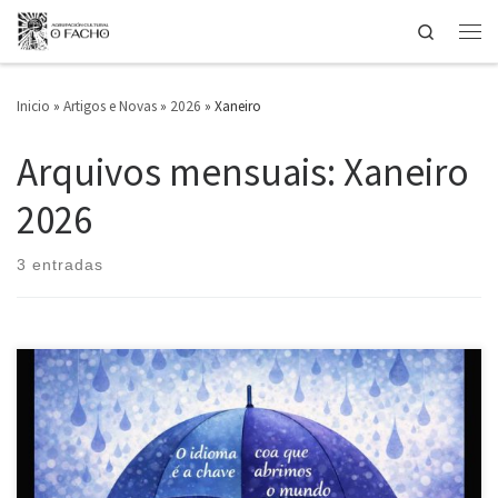
Search
Saltar ao contido
Men
Inicio
»
Artigos e Novas
»
2026
»
Xaneiro
Arquivos mensuais:
Xaneiro
2026
3 entradas
A Agrupación Cultural O FACHO convoca o Concurso de Poesía O
Facho 2026, que se rexerá polas seguintes bases: 1º) Ao premio de
poesía de O Facho poderá concorrer calquera persoa até os 35 anos