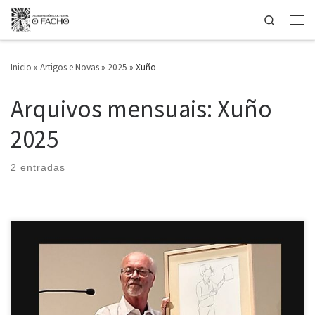
Search
Saltar ao contido
Men
Inicio
»
Artigos e Novas
»
2025
»
Xuño
Arquivos mensuais:
Xuño
2025
2 entradas
O 17 de xuño, o Circo de Artesáns da Coruña acolleu unha emotiva
homenaxe a José María Monterroso Devesa, organizada por amigos e
entidades culturais como Alexandre Bóveda, O Facho, a Asociación de