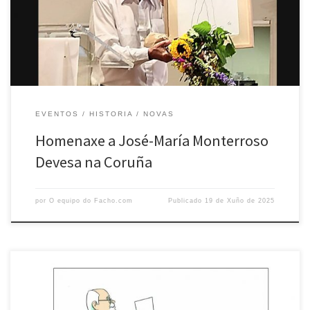
Amigos dos Museos de Galicia e o propio Circo. Nun ambiente
próximo e cun salón cheo, Pura […]
EVENTOS
HISTORIA
NOVAS
Homenaxe a José-María Monterroso
Devesa na Coruña
por
O equipo do Facho.com
Publicado
19 de Xuño de 2025