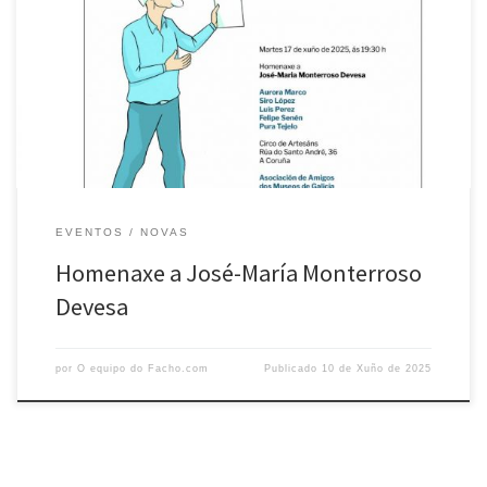
O vindeiro martes 17 de xuño, ás 19.30 h, o local do Circo de Artesáns
acollerá un acto de homenaxe a José-María Monterroso Devesa,
organizado por amizades persoais e diversas entidades culturais da
cidade: A.C. Alexandre Bóveda, Asociación de Amigos dos Museos de
Galicia, Circo de Artesáns e A.C. O […]
EVENTOS
NOVAS
Homenaxe a José-María Monterroso
Devesa
por
O equipo do Facho.com
Publicado
10 de Xuño de 2025