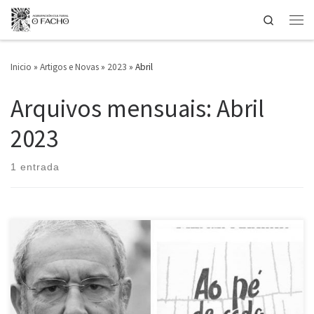
Search
Saltar ao contido
Men
Inicio
»
Artigos e Novas
»
2023
»
Abril
Arquivos mensuais:
Abril
2023
1 entrada
O Facho sinte un profundo pesar ante o pasamento de Salvador
Garcia-Bodaño, unha persoa que colaborou con esta Agrupación
Cultural desde os seus primeiros tempos dun xeito desinteresado e