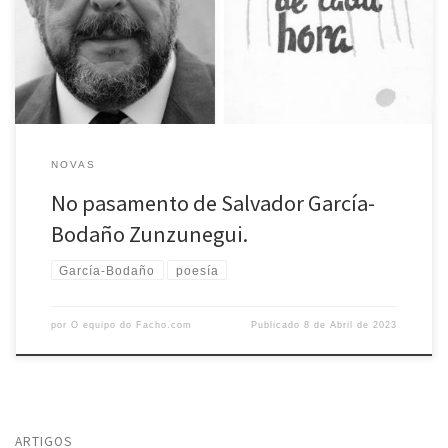
xeneroso. Salvador García- Bodaño ((1935- 2023) foi membro dunha
xeneración –a das Festas Minervais– que se manifesta a finales dos 50.
[…]
NOVAS
No pasamento de Salvador García-
Bodaño Zunzunegui.
García-Bodaño
poesía
por
O equipo do Facho.com
Publicado
8 de Abril de 2023
ARTIGOS