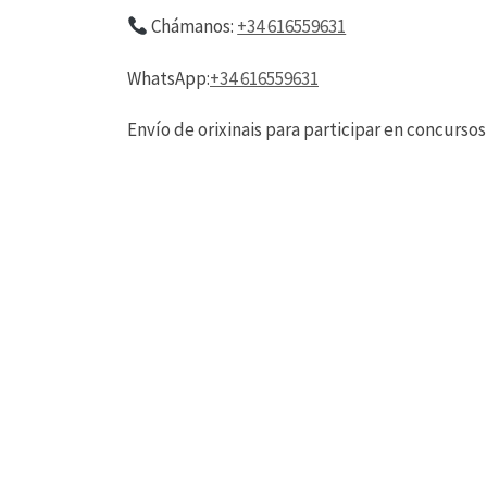
Chámanos:
+34 616559631
WhatsApp:
+34 616559631
Envío de orixinais para participar en concursos