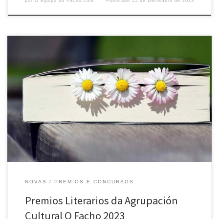
por
O equipo do Facho.com
Publicado
15 de Decembro de 2023
Compartimos convosco a resolución dos concursos anuais da
Agrupación Cultural O Facho: ACTO DE ENTREGA DOS PREMIOS DOS
CONCURSOS LITERARIOS: 26 DE MAIO – 19:00 h – PORTAS ÁRTABRAS. VER
MAPA Concurso de Contos de nenos para nenos O Facho 2023: 1º
Premio. Título: “O caso Antón”Autora: Carolina Pazos AlonsoCentro:
[…]
NOVAS
PREMIOS E CONCURSOS
Premios Literarios da Agrupación
Cultural O Facho 2023