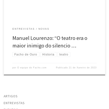
longa, ben […]
ENTREVISTAS
NOVAS
Manuel Lourenzo: “O teatro era o
maior inimigo do silencio …
Facho de Ouro
Historia
teatro
por
O equipo do Facho.com
Publicado
21 de Xaneiro de 2023
ARTIGOS
ENTREVISTAS