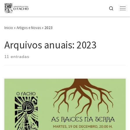
Search
Saltar ao contido
Men
Inicio
»
Artigos e Novas
»
2023
Arquivos anuais:
2023
11 entradas
O pasado 19 de decembro, no local de Portas Ártabras, O Facho
conmemorou os seus 60 anos como faro luminoso na defensa da
cultura e lingua galegas. Na celebración, contamos coa presenza de
Xulio López Valcárcel, quen compartiu as súas vivencias durante o seu
mandato como presidente entre 1984 e […]