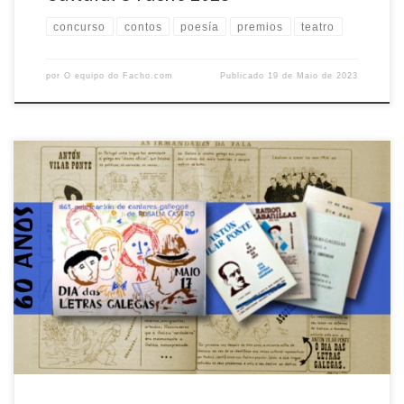
concurso
contos
poesía
premios
teatro
por
O equipo do Facho.com
Publicado
19 de Maio de 2023
Na primavera de 1963, coincidindo co centenario da publicación de
Cantares Gallegos, de Rosalía de Castro, os académicos de número
Francisco Fernández del Riego, Manuel Gómez Román e Xesús Ferro
Couselo propuxeron, mediante un escrito, a Real Academia Galega a
celebración do Día das Letras Galegas. Nese mesmo ano en […]