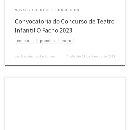
NOVAS
PREMIOS E CONCURSOS
Convocatoria do Concurso de Teatro
Infantil O Facho 2023
concurso
premios
teatro
por
O equipo do Facho.com
Publicado
28 de Xaneiro de 2023
Manuel Lourenzo, actor, director teatral, investigador, dramaturgo,
conferenciante, dinamizador de diferentes iniciativas teatrais e
membro de honra da Academia Galega de Teatro, a quen os máis
novos coñecerán seguramente por dar vida a Melgacho, na serie
Mareas Vivas, ou a Vicente Otero ‘Terito’ na serie Fariña, ten unha