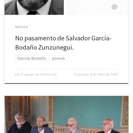
NOVAS
No pasamento de Salvador García-
Bodaño Zunzunegui.
García-Bodaño
poesía
por
O equipo do Facho.com
Publicado
8 de Abril de 2023
Neste 2023 non que estamos a celebrar o noso 60 aniversario,
queremos lembrar a Francisco Fernández del Riego, a quen está