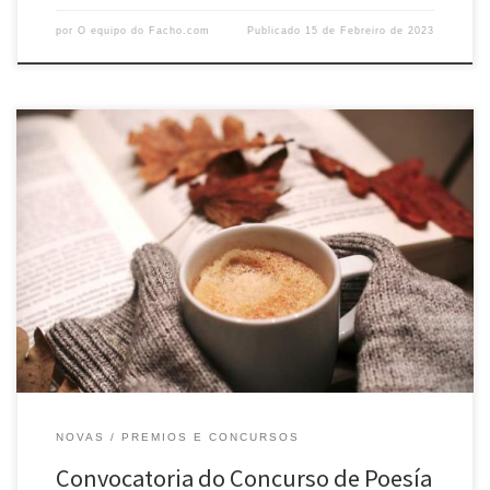
por
O equipo do Facho.com
Publicado
15 de Febreiro de 2023
Considerando ao noso poeta Manuel Rivas cando asegura que a
poesía é o taller “onde nace todo” e co fin de expresar emocións,
sentimentos ou reflexións na nosa propia lingua O Facho convoca o
concurso de poesía 2023. É para xente nova que non teña publicado
ningún libro individual de […]
NOVAS
PREMIOS E CONCURSOS
Convocatoria do Concurso de Poesía