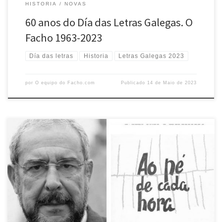
HISTORIA
NOVAS
60 anos do Día das Letras Galegas. O
Facho 1963-2023
Día das letras
Historia
Letras Galegas 2023
por
O equipo do Facho.com
Publicado
14 de Maio de 2023
O Facho sinte un profundo pesar ante o pasamento de Salvador
Garcia-Bodaño, unha persoa que colaborou con esta Agrupación
Cultural desde os seus primeiros tempos dun xeito desinteresado e
xeneroso. Salvador García- Bodaño ((1935- 2023) foi membro dunha
xeneración –a das Festas Minervais– que se manifesta a finales dos 50.
[…]