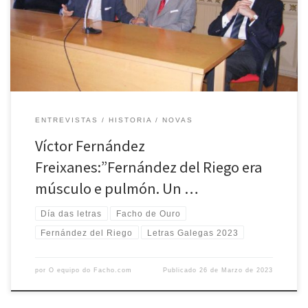
dedicado o Día das Letras Galegas deste ano, e a quen O Facho
concedeulle o Facho de ouro no ano 2008. Para achegarnos á súa
figura, tivemos o pracer […]
ENTREVISTAS
HISTORIA
NOVAS
Víctor Fernández
Freixanes:”Fernández del Riego era
músculo e pulmón. Un …
Día das letras
Facho de Ouro
Fernández del Riego
Letras Galegas 2023
por
O equipo do Facho.com
Publicado
26 de Marzo de 2023