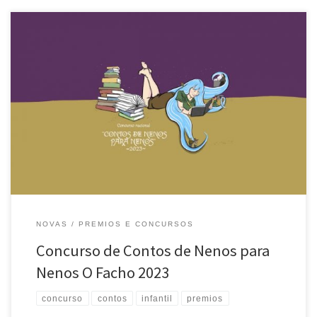
Recuperados en 2008 os premios literarios que desde os anos sesenta
convocou O FACHO enos que participaron ou gañaron moitos dos
escritores e escritoras que hoxe fan posíbel con a súaobra unha
literatura galega de calidade e de grande importancia nas letras
universais, realizase aconvocatoria para 2023 do Concurso Literario
[…]
NOVAS
PREMIOS E CONCURSOS
Concurso de Contos de Nenos para
Nenos O Facho 2023
concurso
contos
infantil
premios