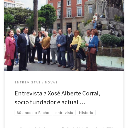
Xosé Alberte Corral Iglesias é sócio fundador e actual presidente da
Agrupaçom Cultural O Facho. Desde a sua fundaçom, en 1963, e
convencido da importância da sua labor em defensa da língua e da
cultura galega, ocupa nela diferentes cargos diretivos. É Professor
Mercantil pola Escola de Comercio de A […]
ENTREVISTAS
NOVAS
Entrevista a Xosé Alberte Corral,
socio fundador e actual …
60 anos do Facho
entrevista
Historia