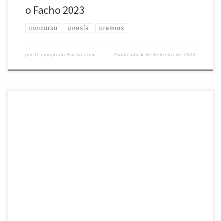
o Facho 2023
concurso
poesía
premios
por
O equipo do Facho.com
Publicado
4 de Febreiro de 2023
Asumindo un ano máis como propias as palabras de Juan Ramón
Jiménez cando afirmaba que “teatro infantil é aquel que tamén lle
gusta aos nenos”, a Agrupación Cultural O FACHO acordou
convocar o Concurso de Teatro Infantil, que se rexerá polas seguintes
bases: 1º) Poderá optar ao devandito premio calquera persoa, sen
restrición, sempre que […]