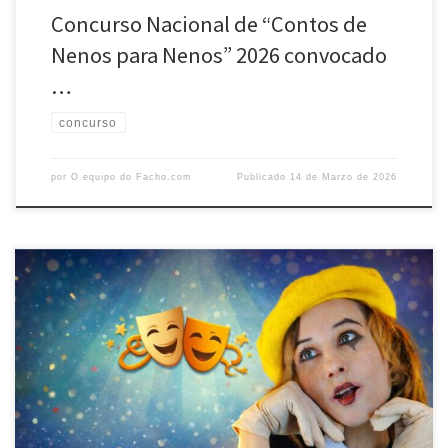
Concurso Nacional de “Contos de
Nenos para Nenos” 2026 convocado
…
concurso
por
O equipo do Facho.com
Publicado
14 de Marzo de 2026
CONCURSO DE TEATRO INFANTIL MANUEL LOURENZO 2026
CONVOCADO POLA AGRUPACIÓN CULTURAL O FACHO Con Manuel
Lourenzo na nosa memoria e asumindo un ano máis como propias
as palabras de Juan Ramón Jiménez cando afirmaba que “teatro
infantil é aquel que tamén lle gusta aos nenos”, a Agrupación Cultural
O FACHO acordou […]