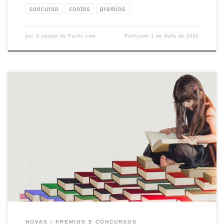
concurso
contos
premios
por
O equipo do Facho.com
Publicado
1 de Xuño de 2024
A seguir detállase polo miúdo a resolución dos concursos anuais de
poesíae teatro da Agrupación Cultural O Facho: Concurso de Teatro
Infantil O Facho 2024 Obra gañadora: Xoguetes e brinquedosAutora:
Raquel Castro Martínez O xurado, composto por Manuel Lourenzo,
Carmen Martínez e Diana Varela Puñal,valorou na peza teatral a
adecuación […]
NOVAS
PREMIOS E CONCURSOS