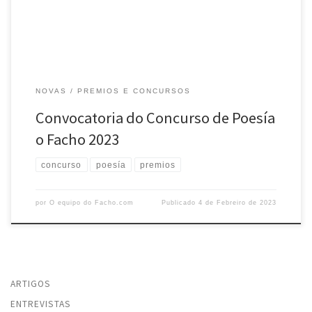
ningún libro individual de […]
NOVAS
PREMIOS E CONCURSOS
Convocatoria do Concurso de Poesía
o Facho 2023
concurso
poesía
premios
por
O equipo do Facho.com
Publicado
4 de Febreiro de 2023
ARTIGOS
ENTREVISTAS