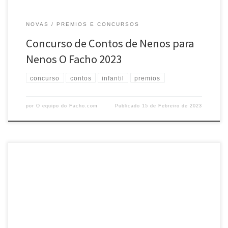
NOVAS
PREMIOS E CONCURSOS
Concurso de Contos de Nenos para
Nenos O Facho 2023
concurso
contos
infantil
premios
por
O equipo do Facho.com
Publicado
15 de Febreiro de 2023
Considerando ao noso poeta Manuel Rivas cando asegura que a
poesía é o taller “onde nace todo” e co fin de expresar emocións,
sentimentos ou reflexións na nosa propia lingua O Facho convoca o
concurso de poesía 2023. É para xente nova que non teña publicado