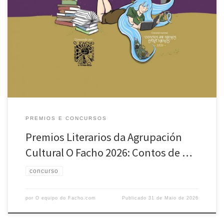
A seguir detállase polo miúdo a resolución do concurso anual de
contos da Agrupación Cultural O Facho: Premios da Categoría
A(Nenos e nenas dende 9 ata 12 anos): 1º PREMIO Título: Outro mundo
é posible Autora: Irene Rioseco Cuerpo Centro: IES Concepción Arenal
de Ferrol 2º PREMIO Título: A nosa vida […]
PREMIOS E CONCURSOS
Premios Literarios da Agrupación
Cultural O Facho 2026: Contos de …
concurso
por
O equipo do Facho.com
Publicado
31 de Maio de 2026