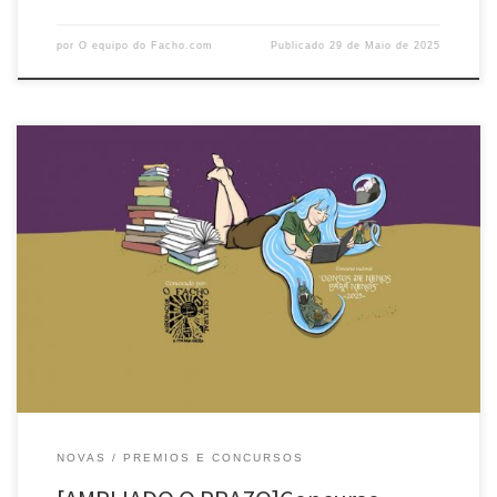
por
O equipo do Facho.com
Publicado
29 de Maio de 2025
Recuperados en 2008 os premios literarios que desde os anos sesenta
convocou O FACHO enos que participaron ou gañaron moitos dos
escritores e escritoras que hoxe fan posíbel con a súaobra unha
literatura galega de calidade e de grande importancia nas letras
universais, realizase aconvocatoria para 2025 do Concurso Literario
[…]
NOVAS
PREMIOS E CONCURSOS