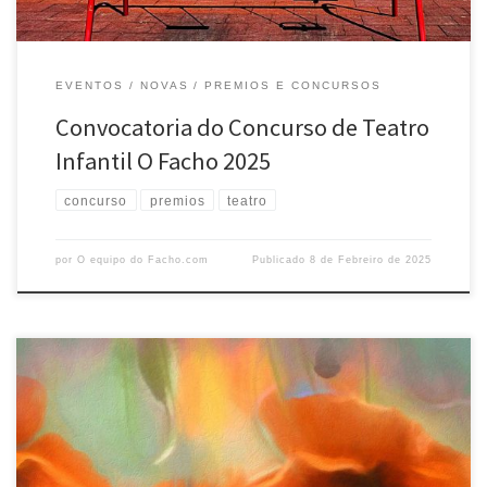
EVENTOS
NOVAS
PREMIOS E CONCURSOS
Convocatoria do Concurso de Teatro
Infantil O Facho 2025
concurso
premios
teatro
por
O equipo do Facho.com
Publicado
8 de Febreiro de 2025
CONCURSO DE POESÍA CONVOCADO POLA AGRUPACIÓN CULTURAL O
FACHO A Agrupación Cultural O FACHO convoca o Concurso de Poesía
O Facho 2025, que se rexerá polas seguintes bases: 1º) Ao premio de