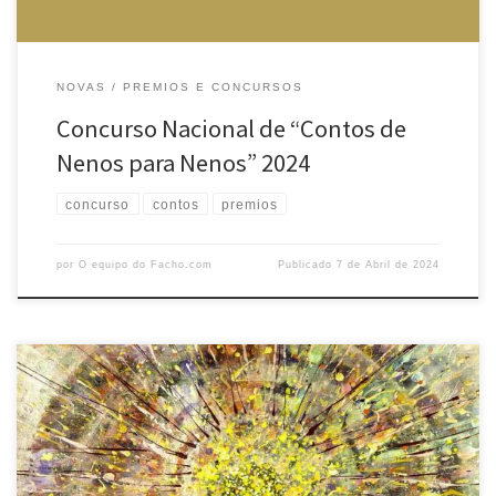
NOVAS
PREMIOS E CONCURSOS
Concurso Nacional de “Contos de
Nenos para Nenos” 2024
concurso
contos
premios
por
O equipo do Facho.com
Publicado
7 de Abril de 2024
A Agrupación Cultural O FACHO convoca o Concurso de Poesía O
Facho 2024, que se rexerá polas seguintes bases: 1º) Ao premio de
poesía de O Facho poderá concorrer calquera persoa até os 35 anos