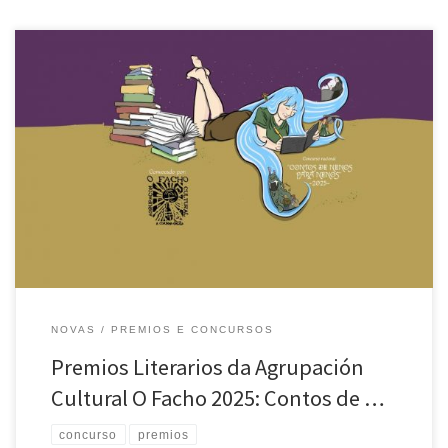
A seguir detállase polo miúdo a resolución do concurso anual de
contos da Agrupación Cultural O Facho: Premios da Categoría
A(Nenos e nenas dende 9 ata 12 anos): 1º PREMIO Título: O tradutor
máxicoAutora: Adriano González LeiraCentro: IES Rosalía de Castro
(Compostela) 2º PREMIO Título: Trofeo prexudicialAutora: Ana López
CanosaCentro: IES […]
NOVAS
PREMIOS E CONCURSOS
Premios Literarios da Agrupación
Cultural O Facho 2025: Contos de …
concurso
premios