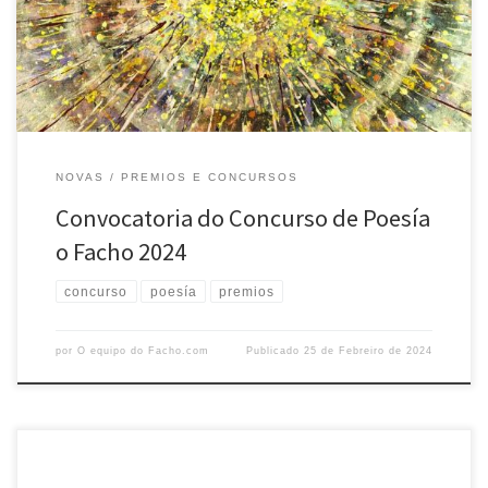
de idade e sempre que non publicase ningún libro individual de poesía
e a obra […]
NOVAS
PREMIOS E CONCURSOS
Convocatoria do Concurso de Poesía
o Facho 2024
concurso
poesía
premios
por
O equipo do Facho.com
Publicado
25 de Febreiro de 2024