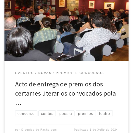
O pasado 30 de maio tivo lugar en Portas Ártabras o acto de entrega
de premios dos certames literarios convocados pola agrupación
cultural O Facho en 2024. Este evento, que reuniu a escritores e
afeccionados á literatura, supuxo unha celebración da cultura e da
creación literaria en galego. Os certames, […]
EVENTOS
NOVAS
PREMIOS E CONCURSOS
Acto de entrega de premios dos
certames literarios convocados pola
…
concurso
contos
poesía
premios
teatro
por
O equipo do Facho.com
Publicado
1 de Xuño de 2024