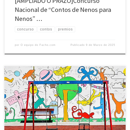
[AMPLIADO O PRAZO]Concurso
Nacional de “Contos de Nenos para
Nenos” …
concurso
contos
premios
por
O equipo do Facho.com
Publicado
9 de Marzo de 2025
CONCURSO DE TEATRO INFANTIL 2025 CONVOCADO POLA AGRUPACIÓN
CULTURAL O FACHO Asumindo un ano máis como propias as palabras
de Juan RamónJiménez cando afirmaba que “teatro infantil é aquel
que tamén lle gustaaos nenos”, a Agrupación Cultural O FACHO
acordou convocar oConcurso de Teatro Infantil, que se rexerá polas
seguintes […]