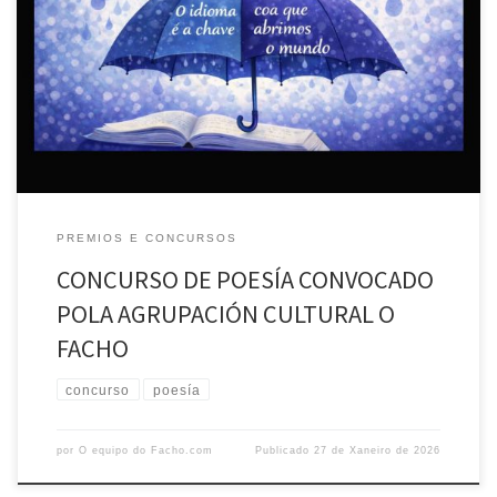
A Agrupación Cultural O FACHO convoca o Concurso de Poesía O
Facho 2026, que se rexerá polas seguintes bases: 1º) Ao premio de
poesía de O Facho poderá concorrer calquera persoa até os 35 anos
de idade e sempre que non publicase ningún libro individual de poesía
e a obra sexa […]
PREMIOS E CONCURSOS
CONCURSO DE POESÍA CONVOCADO
POLA AGRUPACIÓN CULTURAL O
FACHO
concurso
poesía
por
O equipo do Facho.com
Publicado
27 de Xaneiro de 2026