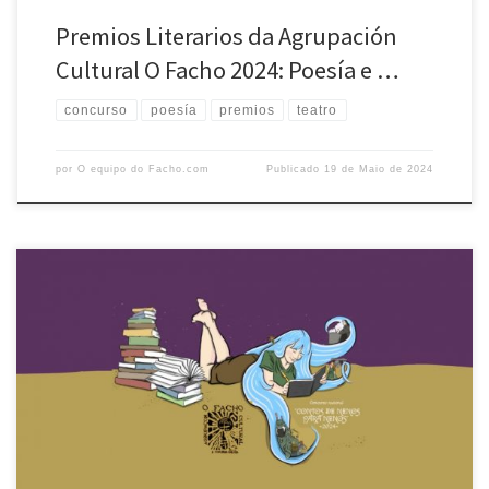
Premios Literarios da Agrupación
Cultural O Facho 2024: Poesía e …
concurso
poesía
premios
teatro
por
O equipo do Facho.com
Publicado
19 de Maio de 2024
Recuperados en 2008 os premios literarios que desde os anos sesenta
convocou O FACHO enos que participaron ou gañaron moitos dos
escritores e escritoras que hoxe fan posíbel con a súaobra unha
literatura galega de calidade e de grande importancia nas letras
universais, realizase aconvocatoria para 2024 do Concurso Literario
[…]