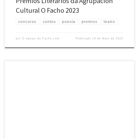
Premios Literarios da Agrupación
Cultural O Facho 2023
concurso
contos
poesía
premios
teatro
por
O equipo do Facho.com
Publicado
19 de Maio de 2023
Recuperados en 2008 os premios literarios que desde os anos sesenta
convocou O FACHO enos que participaron ou gañaron moitos dos
escritores e escritoras que hoxe fan posíbel con a súaobra unha
literatura galega de calidade e de grande importancia nas letras
universais, realizase aconvocatoria para 2023 do Concurso Literario
[…]