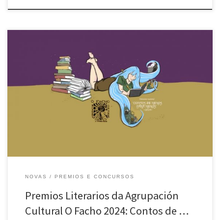
A seguir detállase polo miúdo a resolución do concurso anual de
contos da Agrupación Cultural O Facho: Premios da Categoría
A(Nenos e nenas dende 9 ata 12 anos): 1º PREMIO Título: “O futuro de
Onha”.Autora: Ada Saurin López.Centro: IES Ramón Menéndez Pidal (A
Coruña) 2º PREMIO Título: “Aislin, a nena […]
NOVAS
PREMIOS E CONCURSOS
Premios Literarios da Agrupación
Cultural O Facho 2024: Contos de …