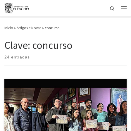
Search
Saltar ao contido
Men
Inicio
»
Artigos e Novas
»
concurso
Clave: concurso
24 entradas
O pasado 5 de xuño, no local de Portas Ártabras, O Facho celebrou a
entrega dos premios dos concursos de Teatro Infantil Manuel
Lourenzo, de Poesía e de Contos de Nenas e Nenos para Nenas e
Nenos, unha das citas máis significativas do calendario anual da
agrupación. No acto participaron […]