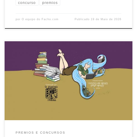
concurso
premios
por
O equipo do Facho.com
Publicado
19 de Maio de 2026
Recuperados en 2008 os premios literarios que desde os anos sesenta
convocou O FACHO enos que participaron ou gañaron moitos dos
escritores e escritoras que hoxe fan posíbel con a súaobra unha
literatura galega de calidade e de grande importancia nas letras
universais, realizase aconvocatoria para 2026 do Concurso Literario
[…]
PREMIOS E CONCURSOS