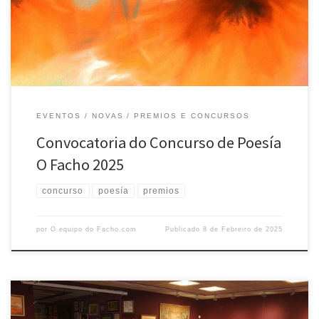
poesía de O Facho poderá concorrer calquera persoa até os 35 anos
de idade e sempre que non publicase […]
EVENTOS
NOVAS
PREMIOS E CONCURSOS
Convocatoria do Concurso de Poesía
O Facho 2025
concurso
poesía
premios
por
O equipo do Facho.com
Publicado
8 de Febreiro de 2025