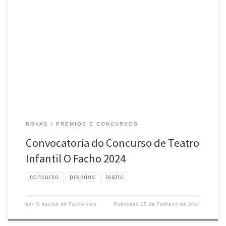
Asumindo un ano máis como propias as palabras de Juan Ramón
Jiménez cando afirmabaque “teatro infantil é aquel que tamén lle
gusta aos nenos”, a Agrupación Cultural OFACHO acordou convocar o
Concurso de Teatro Infantil, que se rexerá polas seguintesbases: 1º)
Poderá optar ao devandito premio calquera persoa, sen restrición, […]
NOVAS
PREMIOS E CONCURSOS
Convocatoria do Concurso de Teatro
Infantil O Facho 2024
concurso
premios
teatro
por
O equipo do Facho.com
Publicado
25 de Febreiro de 2024