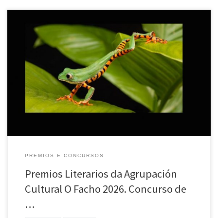
A seguir detállase polo miúdo a resolución dos concursos anuais de
poesía e teatro da Agrupación Cultural O Facho: Concurso de Teatro
Infantil Manuel Lourenzo 2026 Obra gañadora: Biosbardos, Trasniños e
outros seres moi riquiños Autor: Carlos Labraña O xurado, composto
por Daniel Otero Ramos, Carmen Martínez Mosquera e DianaVarela
[…]
PREMIOS E CONCURSOS
Premios Literarios da Agrupación
Cultural O Facho 2026. Concurso de
…