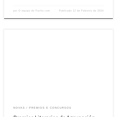
por
O equipo do Facho.com
Publicado
12 de Febreiro de 2024
Compartimos convosco a resolución dos concursos anuais da
Agrupación Cultural O Facho: ACTO DE ENTREGA DOS PREMIOS DOS
CONCURSOS LITERARIOS: 26 DE MAIO – 19:00 h – PORTAS ÁRTABRAS. VER
MAPA Concurso de Contos de nenos para nenos O Facho 2023: 1º
Premio. Título: “O caso Antón”Autora: Carolina Pazos AlonsoCentro:
[…]
NOVAS
PREMIOS E CONCURSOS