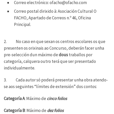
Correo electrónico: ofacho@ofacho.com
Correo postal dirixido à: Asociación Cultural O
FACHO, Apartado de Correos n.º 46, Oficina
Principal.
2. No caso en que sexan os centros escolares os que
presenten os orixinais ao Concurso, deberán facer unha
pre-selección dun máximo de
dous
traballos por
categoría, calquera outro terá que ser presentado
individualmente.
3. Cada autor só poderá presentar unha obra atendo-
se aos seguintes “límites de extensión” dos contos:
Categoría A
: Máximo de
cinco folios
Categoría B
: Máximo de
dez folios