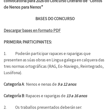
convocatoria para 2026 do Concurso Literario de “Contos
de Nenos para Nenos”
BASES DO CONCURSO
Descargar bases en formato PDF
PRIMEIRA: PARTICIPANTES:
1. Poderán participar rapaces e raparigas que
presenten as súas obras en Lingua galega en calquera das
tres normas ortográficas (RAG, Eo-Naviego, Reintegrado,
Lusófona).
Categoría A
: Nenos e nenas de
9 a 12 anos
Categoría B
: Rapaces e raparigas de
13 a 16 anos
2. Os traballos presentados deberán ser: