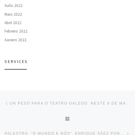
Xuño 2022
Maio 2022
Abril 2022
Febreiro 2022
Xaneiro 2022
SERVICES
Navegación de entradas
Entrada anterior
UN PESO PARA O TEATRO GALEGO. NESTE 8 DE MARZO LEMBRAMOS TAMÉN O PAPEL DAS MULLERES NAS ASOCIACIÓNS CULTURAIS GALEGAS.
VOLVER Á LISTA DE ENTR
En
PALESTRA: “O MUNDO E NÓS”. ENRIQUE SÁEZ PONTE.