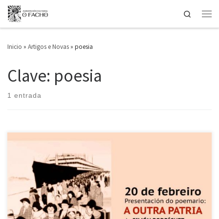
Search
Saltar ao contido
Men
Inicio
»
Artigos e Novas
»
poesia
Clave: poesia
1 entrada
presentación do libro a outra patria