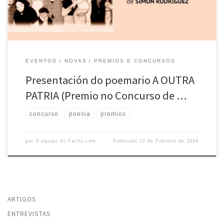
EVENTOS
NOVAS
PREMIOS E CONCURSOS
Presentación do poemario A OUTRA
PATRIA (Premio no Concurso de …
concurso
poesia
premios
por
O equipo do Facho.com
Publicado
12 de Febreiro de 2024
ARTIGOS
ENTREVISTAS