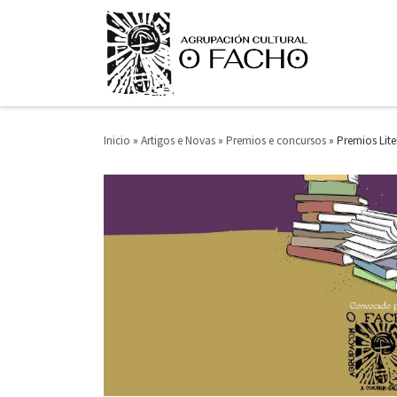
Saltar ao contido
Inicio
»
Artigos e Novas
»
Premios e concursos
»
Premios Lit