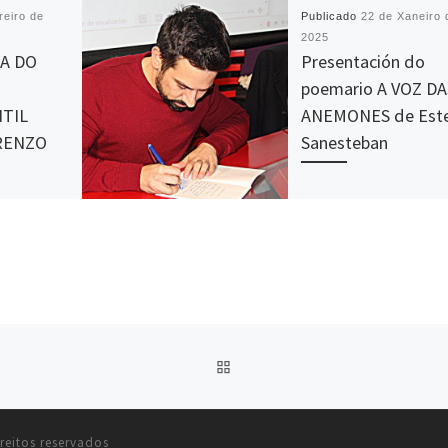
reiro de
Publicado
22 de Xaneiro 
2025
A DO
Presentación do
E
poemario A VOZ DA
NTIL
ANEMONES de Est
RENZO
Sanesteban
O pasado 17 de xaneiro, 
Espazo Cultural Portas Árt
TRO
tivo lugar a presentación 
LOURENZO
obra gañadora do Concur
POLA
Poesía O […]
RAL O
Lourenzo na
umindo un
VOLVER Á LISTA DE ENTR
reitos reservados