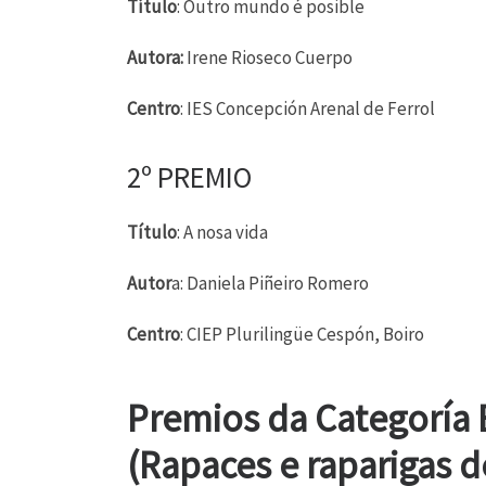
Título
: Outro mundo é posible
Autora:
Irene Rioseco Cuerpo
Centro
: IES Concepción Arenal de Ferrol
2º PREMIO
Título
: A nosa vida
Autor
a: Daniela Piñeiro Romero
Centro
: CIEP Plurilingüe Cespón, Boiro
Premios d
(Rapaces e raparigas d