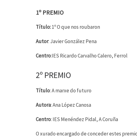
1º PREMIO
Título:
1º O que nos roubaron
Autor
: Javier González Pena
Centro
:IES Ricardo Carvalho Calero, Ferrol
2º PREMIO
Título
: A marxe do futuro
Autora
: Ana López Canosa
Centro
: IES Menéndez Pidal, A Coruña
O xurado encargado de conceder estes premio