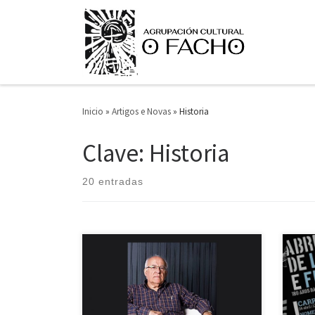
Saltar ao contido
Inicio
»
Artigos e Novas
»
Historia
Clave: Historia
20 entradas
O vindeiro domingo, 14 de xuño, ás
O pas
20:00 horas, celebrarase no Teatro
plat
Colón da Coruña unha homenaxe a
A.C.
Manuel Caamaño Suárez, quen foi
Carra
presidente da Agrupación Cultural O
homen