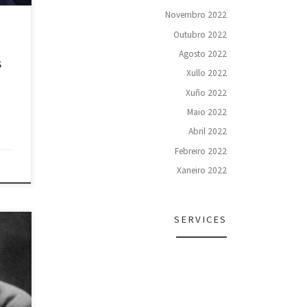
o
Novembro 2022
es
75-
Outubro 2022
: ás 8
Agosto 2022
s
Xullo 2022
s
Xuño 2022
Maio 2022
Abril 2022
Febreiro 2022
Xaneiro 2022
SERVICES
a a
da
mo
eu
ro,