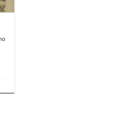
 Real
 Día
no en
cho