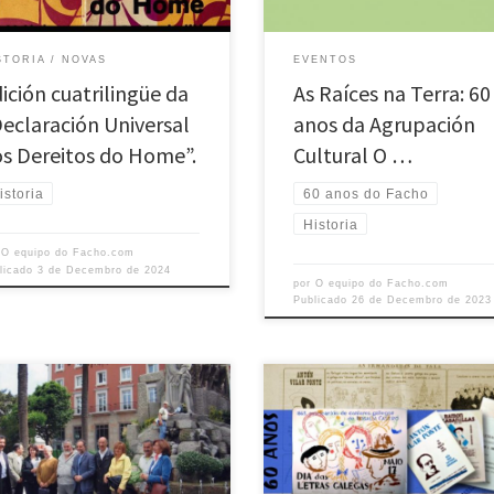
 organización comprometida coa
Xulio López Valcárcel, quen compa
a e a cultura galega. A pesar do
as súas vivencias durante o seu
o control das autoridades sobre […]
mandato como presidente entre 19
STORIA
NOVAS
EVENTOS
[…]
ición cuatrilingüe da
As Raíces na Terra: 60
eclaración Universal
anos da Agrupación
s Dereitos do Home”.
Cultural O …
istoria
60 anos do Facho
Historia
r
O equipo do Facho.com
licado
3 de Decembro de 2024
por
O equipo do Facho.com
Publicado
26 de Decembro de 2023
Alberte Corral Iglesias é sócio
Na primavera de 1963, coincidindo
dor e actual presidente da
centenario da publicación de Canta
paçom Cultural O Facho. Desde a
Gallegos, de Rosalía de Castro, os
fundaçom, en 1963, e convencido
académicos de número Francisco
mportância da sua labor em defensa
Fernández del Riego, Manuel Góme