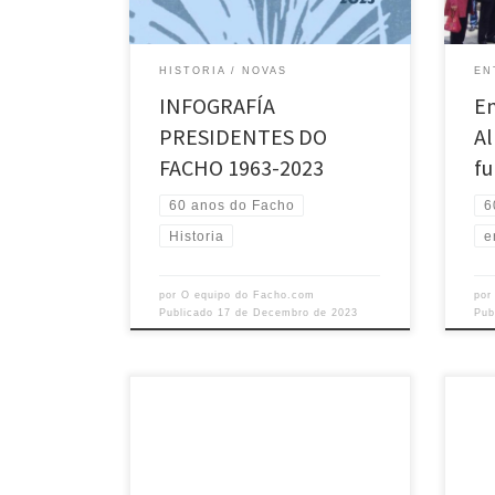
e da cultura galega desde a fundación
da lí
ata hoxe GRAZAS
nela 
Profe
HISTORIA
NOVAS
EN
Come
INFOGRAFÍA
En
PRESIDENTES DO
Al
FACHO 1963-2023
fu
60 anos do Facho
6
Historia
e
por
O equipo do Facho.com
po
Publicado
17 de Decembro de 2023
Pub
Manuel Lourenzo, actor, director teatral,
“A ga
investigador, dramaturgo,
autor
conferenciante, dinamizador de
prem
diferentes iniciativas teatrais e membro
Concu