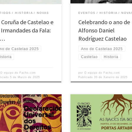
bras: “Cumprindo un deber de outo
data do seu nacemento, está dedi
otismo, ou mellor dito aínda, dun
ao Día da Ilustración, unha xornad
TIGOS
HISTORIA
NOVAS
EVENTOS
HISTORIA
NOVA
iotismo que aceso […]
honra a súa […]
 Coruña de Castelao e
Celebrando o ano de
 Irmandades da Fala:
Alfonso Daniel
 …
Rodríguez Castelao
no de Castelao 2025
Ano de Castelao 2025
istoria
Castelao
Historia
r
O equipo do Facho.com
por
O equipo do Facho.com
licado
5 de Marzo de 2025
Publicado
30 de Xaneiro de 2025
 1968 foi un punto de inflexión na
O pasado 19 de decembro, no loca
oria mundial, marcado por un
Portas Ártabras, O Facho conmem
o de cambio e xustiza social. En
os seus 60 anos como faro lumino
ia, este espírito de renovación
defensa da cultura e lingua galegas
ou eco nas actividades de O Facho,
celebración, contamos coa presen