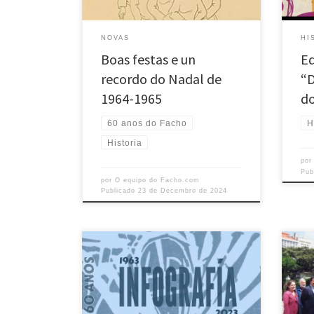
é un patrimonio que todos debemos
unha
preservar. Con ese ánimo, compartimos
lingu
convosco, aquela mesma felicitación de
férre
NOVAS
HI
Nadal de 1964-1965, cando O […]
Boas festas e un
Ed
recordo do Nadal de
“D
1964-1965
do
60 anos do Facho
H
Historia
po
Pub
por
O equipo do Facho.com
Publicado
23 de Decembro de 2024
Esta infografía destaca aos presidentes
Xosé 
que, ao longo de 60 anos, representaron
funda
ao Facho. En diferentes etapas, cada un
Agru
deles traballou coas súas respectivas
sua 
xuntas directivas pola defensa da lingua
da i