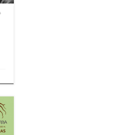
cado
a que
S
l de
orou
so na
. Na
za de