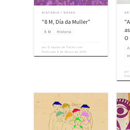
da Coruña en 1857. O ano 1975 foi
pala
tamén un ano significativo para […]
patri
HISTORIA
NOVAS
AR
matr
“8 M, Día da Muller”
“A
as
8 M
Historia
O
por
O equipo do Facho.com
A
Publicado
8 de Marzo de 2025
H
po
Pub
O equipo de ofacho.com deséxavos
O ano
unhas boas festas e aproveita para
hist
convidarvos a botar unha ollada á nosa
anhel
historia. Hoxe, como entón, non
Galic
deberiamos esquecer que a nosa lingua
atop