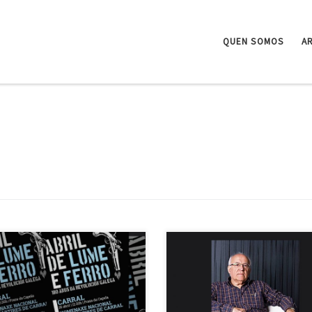
QUEN SOMOS
A
ado 26 de abril ás 12:00 h, a
O Facho lamenta fondamente o
aforma social Vía Galega —da que
pasamento de Manuel Caamaño Su
 O Facho forma parte— celebrou en
quen foi presidente da nosa agrup
l un novo acto público en
durante doce anos (1966-1978), nu
axe aos Mártires de Carral,
tempo especialmente complexo e