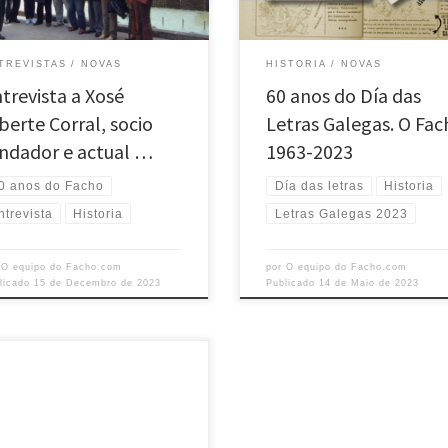
ngua e da cultura galega, ocupa
Román e Xesús Ferro Couselo
diferentes cargos diretivos. É
propuxeron, mediante un escrito, a
ssor Mercantil pola Escola de
Academia Galega a celebración do
TREVISTAS
NOVAS
HISTORIA
NOVAS
rcio de A […]
das Letras Galegas. Nese mesmo a
trevista a Xosé
60 anos do Día das
[…]
berte Corral, socio
Letras Galegas. O Fa
ndador e actual …
1963-2023
0 anos do Facho
Día das letras
Historia
ntrevista
Historia
Letras Galegas 2023
r
O equipo do Facho.com
por
O equipo do Facho.com
licado
15 de Decembro de 2023
Publicado
14 de Maio de 2023
liña azul”, foi o conto co que o seu
, Carlos Casares Mouriño, ganou o
io na primeira edición do
rso de Contos infantís O Facho.