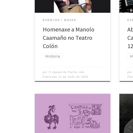
Facho entre 1966 e 1978. A través deste
coinc
acto, diversas persoas e institucións
encon
queren recoñecer a contribución de
busc
EVENTOS
NOVAS
EV
Manuel Caamaño á cultura […]
fund
Homenaxe a Manolo
Ab
Caamaño no Teatro
Ca
Colón
12
Historia
H
por
O equipo do Facho.com
po
Publicado
11 de Xuño de 2026
Pub
A celebración do Día da Muller
*Imax
Traballadora, o 8 de marzo, é unha
pasa
xornada de memoria e de
Árta
recoñecemento. Tamén no ámbito das
home
asociacións culturais galegas houbo
Manu