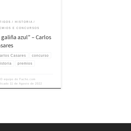
premiado no ano 1968 e publicado
e mesmo ano sendo un éxito sen
edentes para o público miudo.
o un formato de […]
TIGOS
HISTORIA
EMIOS E CONCURSOS
 galiña azul” – Carlos
sares
arlos Casares
concurso
istoria
premios
r
O equipo do Facho.com
licado
11 de Agosto de 2022