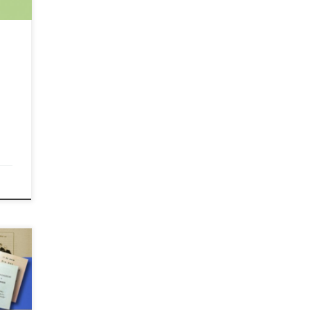
rtiu
84 e
 co
res
z