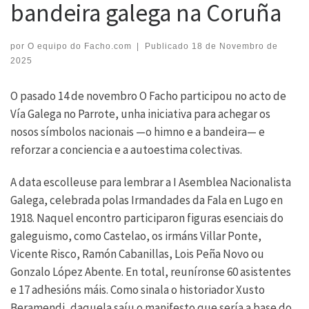
bandeira galega na Coruña
por
O equipo do Facho.com
|
Publicado
18 de Novembro de
2025
O pasado 14 de novembro O Facho participou no acto de
Vía Galega no Parrote, unha iniciativa para achegar os
nosos símbolos nacionais —o himno e a bandeira— e
reforzar a conciencia e a autoestima colectivas.
A data escolleuse para lembrar a I Asemblea Nacionalista
Galega, celebrada polas Irmandades da Fala en Lugo en
1918. Naquel encontro participaron figuras esenciais do
galeguismo, como Castelao, os irmáns Villar Ponte,
Vicente Risco, Ramón Cabanillas, Lois Peña Novo ou
Gonzalo López Abente. En total, reuníronse 60 asistentes
e 17 adhesións máis. Como sinala o historiador Xusto
Beramendi, daquela saíu o manifesto que sería a base do