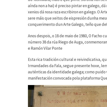
aínda non a hai) é preciso pintar en galego, 
xenios dá nosa raza escribiron en galego. O Art
sere máis que xeitos de eispresión dunha mesm
conquerimento dun Arte Galego, teño que defe
Anos despois, o 18 de maio de 1980, O Facho 
número 38 da rúa Riego de Auga, conmemorand
e Ramón Vilar Ponte
Esta rica tradición cultural e reivindicativa, 
Irmandades da Fala, segue presente hoxe, lem
auténticas da identidade galega; como puido 
manifestación convocada pola plataforma Quer