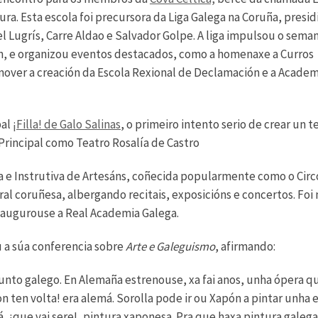
ra. Esta escola foi precursora da Liga Galega na Coruña, presid
Lugrís, Carre Aldao e Salvador Golpe. A liga impulsou o seman
án, e organizou eventos destacados, como a homenaxe a Curros
mover a creación da Escola Rexional de Declamación e a Academ
pal
¡Filla! de Galo Salinas
, o primeiro intento serio de crear un t
 Principal como Teatro Rosalía de Castro
va e Instrutiva de Artesáns, coñecida popularmente como o Circ
al coruñesa, albergando recitais, exposicións e concertos. Foi 
inaugurouse a Real Academia Galega.
 a súa conferencia sobre
Arte e Galeguismo
, afirmando:
sunto galego. En Alemaña estrenouse, xa fai anos, unha ópera q
 ten volta! era alemá. Sorolla pode ir ou Xapón a pintar unha 
á, ¡que vai sere!, pintura xaponesa. Pra que haxa pintura galeg