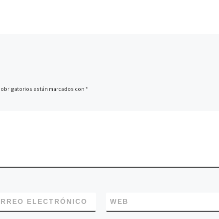
ticiparon ou
FACHO Asumindo un ano 
escritores
como propias as palabras
Juan RamónJiménez […]
obrigatorios están marcados con
*
RREO ELECTRÓNICO
WEB