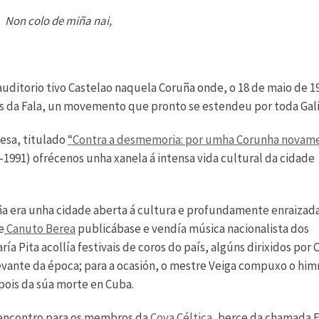
Non colo de miña nai,
uditorio tivo Castelao naquela Coruña onde, o 18 de maio de 1
s da Fala, un movemento que pronto se estendeu por toda Gali
esa, titulado
“Contra a desmemoria: por umha Corunha novam
1991) ofrécenos unha xanela á intensa vida cultural da cidade
uña era unha cidade aberta á cultura e profundamente enraizad
e
Canuto Berea
publicábase e vendía música nacionalista dos
ía Pita acollía festivais de coros do país, algúns dirixidos por 
levante da época; para a ocasión, o mestre Veiga compuxo o hi
pois da súa morte en Cuba.
 encontro para os membros da
Cova Céltica,
berce da chamada E