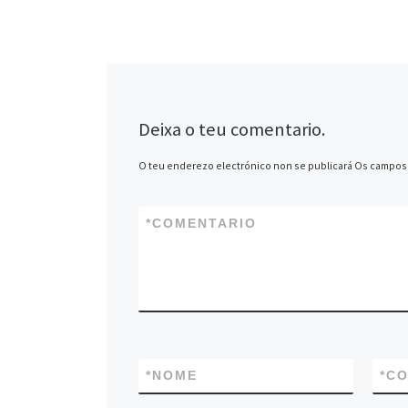
FACHO enos que par
gañaron moitos dos 
[…]
Deixa o teu comentario.
O teu enderezo electrónico non se publicará
Os campos 
*
COMENTARIO
*
NOME
*
CO