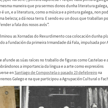
dá mesma maneira que pra sermos donos dunha literatura galega
e é un, e a literatura, como a música e a pintura galega, non po
a beleza; a dá nosa terra. E sendo eu un dous que traballan p
nder a fala dos nosos avós”.
culminou as Xornadas do Rexurdimento coa colocación dunha pl
o a fundación da primeira Irmandade dá Fala, impulsada por 
que afunde as súas raíces no traballo de figuras como Castelao e 
brándonos a importancia da lingua e a arte como expresións
verse en
Santiago de Compostela o pasado 23 defebreiro
na
emos Galego e na que participou a Agrupación Cultural o Fac