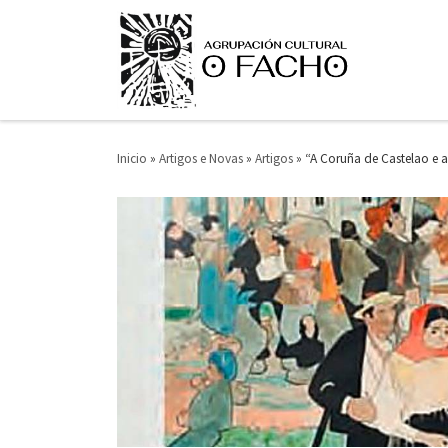
Saltar ao contido
Inicio
»
Artigos e Novas
»
Artigos
»
“A Coruña de Castelao e 