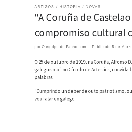
ARTIGOS
HISTORIA
NOVAS
“A Coruña de Castelao
compromiso cultural 
por
O equipo do Facho.com
|
Publicado
5 de Marz
O 25 de outubro de 1919, na Coruña, Alfonso D
galeguismo” no Círculo de Artesáns, convidad
palabras:
“Cumprindo un deber de outo patriotismo, ou 
vou falar en galego.