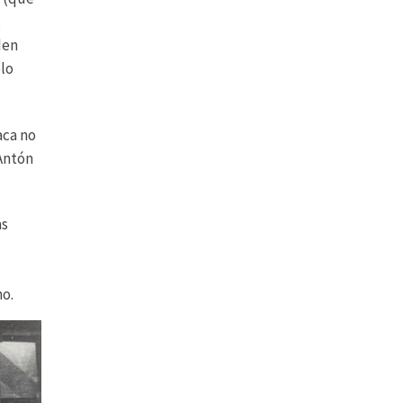
,
den
olo
aca no
Antón
as
ho.