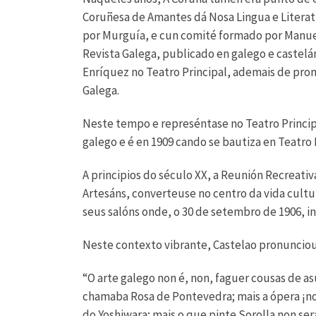
Coruñesa de Amantes dá Nosa Lingua e Literatu
por Murguía, e cun comité formado por Manuel 
Revista Galega, publicado en galego e castel
Enríquez no Teatro Principal, ademais de pro
Galega.
Neste tempo e represéntase no Teatro Princi
galego e é en 1909 cando se bautiza en Teatro
A principios do século XX, a Reunión Recreati
Artesáns, converteuse no centro da vida cultur
seus salóns onde, o 30 de setembro de 1906, 
Neste contexto vibrante, Castelao pronunciou
“O arte galego non é, non, faguer cousas de a
chamaba Rosa de Pontevedra; mais a ópera ¡non
do Yoshiwara; mais o que pinte Sorolla non ser