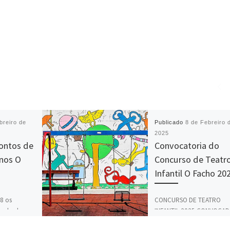
breiro de
Publicado
8 de Febreiro 
2025
ontos de
Convocatoria do
nos O
Concurso de Teatr
Infantil O Facho 20
8 os
CONCURSO DE TEATRO
ue desde os
INFANTIL 2025 CONVOCA
cou O
POLA AGRUPACIÓN CULTU