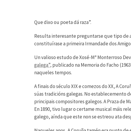
Que dixo ou poeta dá raza”.
Resulta interesante preguntarse que tipo de a
constituírase a primeira Irmandade dos Amigo
Un valioso estudo de Xosé-Mª Monterroso Dev
galega”,
publicado na Memoria do Facho (1963-
naqueles tempos.
A finais do século XIX e comezos do XX, A Cor
súas tradicións galegas. No establecemento d
principais compositores galegos. A Praza de Mar
En 1890, tivo lugar o certame musical máis re
galego, aínda que este non se estreou ata des
Naqueles anos, A Coruña tamén era punto de