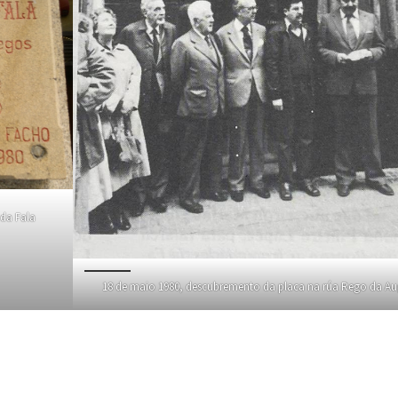
da Fala
18 de maio 1980, descubremento da placa na rúa Rego da A