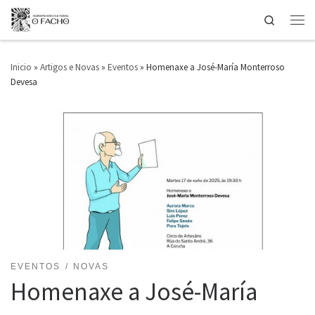
Search
Saltar ao contido
Men
Inicio
»
Artigos e Novas
»
Eventos
»
Homenaxe a José-María Monterroso
Devesa
EVENTOS
NOVAS
Homenaxe a José-María