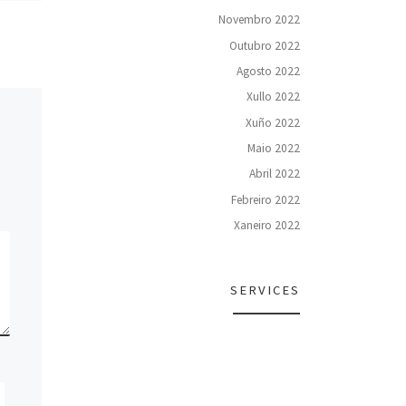
Neste Día das Letras Galegas,
cto,
Novembro 2022
celebramos e honramos unha
cas do
figura excepcional: Luísa Villalta.
Outubro 2022
. O
O pasado mércores, 6 de
Agosto 2022
marzo, a Federación de […]
Xullo 2022
Xuño 2022
Maio 2022
Abril 2022
Febreiro 2022
Xaneiro 2022
SERVICES