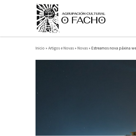
Saltar ao contido
Inicio
»
Artigos e Novas
»
Novas
»
Estreamos nova páxina we