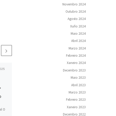
Novembro 2024
Outubro 2024
Agosto 2024
Xuño 2024
Maio 2024
Abril 2024
Marzo 2024
Febreiro 2024
Xaneiro 2024
2025
Publicado
16 de Maio de 2024
Decembro 2023
A Palabra como
Maio 2023
Testemuña:
Abril 2023
”
Celebrando a Luísa
Marzo 2023
o
Villalta neste Día das
Febreiro 2023
Letras 2024
Xaneiro 2023
al O
Decembro 2022