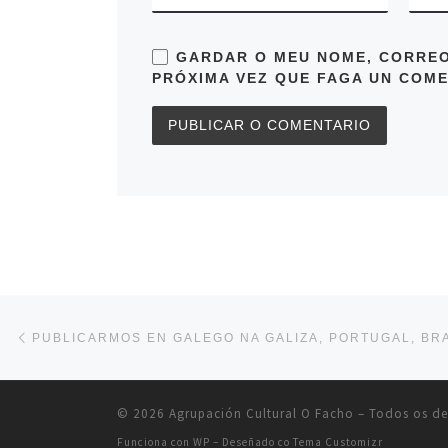
GARDAR O MEU NOME, CORREO
PRÓXIMA VEZ QUE FAGA UN COME
Navegación de entradas
Entrada anterior
© 2026
Agrupación Cultural O Facho
– Todos os de
Funciona con
WP
– Deseñado co
Tema Customizr