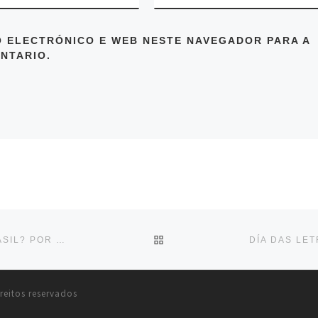
 ELECTRÓNICO E WEB NESTE NAVEGADOR PARA A
NTARIO.
VOLVER Á LISTA DE ENTR
PUBLICARMOS EN GALEGO NA GALIZA, PORTUGAL, BRASIL? POR CARLOS GARRIDO RODRÍGUEZ
reitos reservados