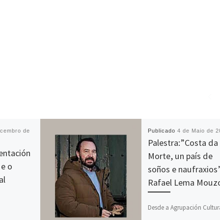
ecembro de
Publicado
4 de Maio de 
Palestra:”Costa da
entación
Morte, un país de
 e o
soños e naufraxios
al
Rafael Lema Mouz
Desde a Agrupación Cultur
embro,
Facho comunicámosvos a