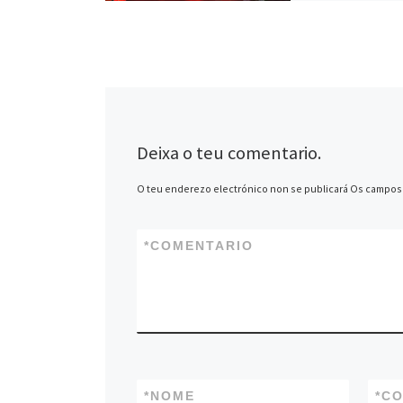
Portas Ártabras con
escenario da memori
coruñesa coa prese
libro Tespis e o con
Deixa o teu comentario.
O teu enderezo electrónico non se publicará
Os campos 
*
COMENTARIO
*
NOME
*
CO