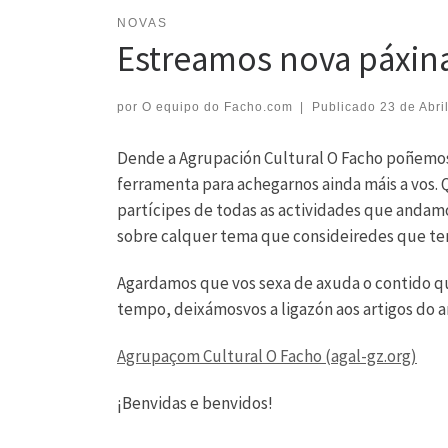
NOVAS
Estreamos nova páxin
por
O equipo do Facho.com
|
Publicado
23 de Abri
Dende a Agrupación Cultural O Facho poñemo
ferramenta para achegarnos ainda máis a vos. 
partícipes de todas as actividades que andamo
sobre calquer tema que consideiredes que ten
Agardamos que vos sexa de axuda o contido qu
tempo, deixámosvos a ligazón aos artigos do an
Agrupaçom Cultural O Facho (agal-gz.org)
¡Benvidas e benvidos!