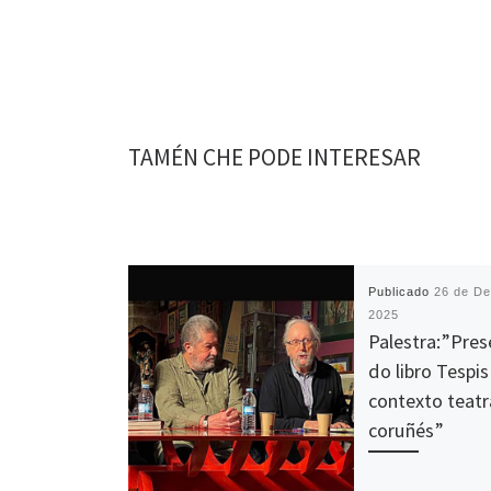
TAMÉN CHE PODE INTERESAR
Publicado
26 de D
2025
Palestra:”Pres
do libro Tespis
contexto teatr
coruñés”
O pasado, 9 de dec