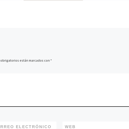
verteuse nun
celebración do seguinte a
a teatral
dentro das Palestras Públi
ntación do
segundo trimestre de 2025
texto […]
escritor […]
obrigatorios están marcados con
*
RREO ELECTRÓNICO
WEB