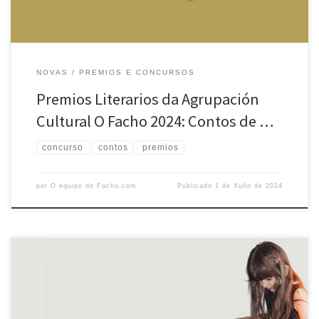
NOVAS
PREMIOS E CONCURSOS
Premios Literarios da Agrupación
Cultural O Facho 2024: Contos de …
concurso
contos
premios
por
O equipo do Facho.com
Publicado
1 de Xuño de 2024
A seguir detállase polo miúdo a resolución dos concursos anuais de
poesíae teatro da Agrupación Cultural O Facho: Concurso de Teatro