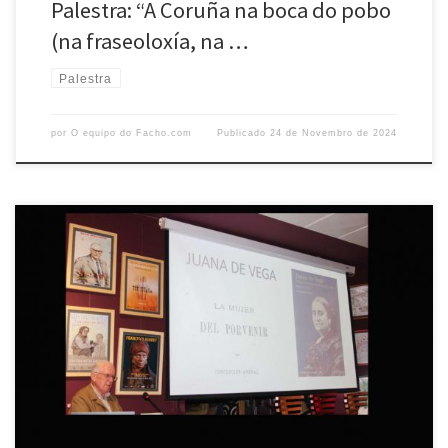
Palestra: “A Coruña na boca do pobo
(na fraseoloxía, na …
Palestra
por
O equipo do Facho.com
Publicado
24 de Novembro de 2024
O pasado día 12 celebrouse en Portas Ártabras unha palestra
organizada por O Facho, na que interveu Enrique Sáez Ponte co tema
“Juana de Vega: á procura dunha sociedade mellor”. Enrique Sáez,
licenciado en Dereito e Economía pola Universidade de Santiago de
Compostela e MBA polo IESE de Barcelona, ten […]