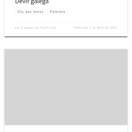
Devir galega”
Día das letras
Palestra
por
O equipo do Facho.com
Publicado
7 de Maio de 2024
Desde a Agrupación Cultural O Facho comunicámosvos a
celebración do seguinte acto, dentro das palestras públicas do
segundo trimestre de 2024. O vindeiro dia 30 de abril a ensaísta e
profesora Aurora Marco, impartirá unha palestra co título: Mulleres no
Seminario de Estudos Galegos Data: 30 de abril, martes Hora: ás 8 […]