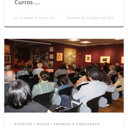
Curros …
por
O equipo do Facho.com
Publicado
20 de Agosto de 2024
O pasado 30 de maio tivo lugar en Portas Ártabras o acto de entrega
de premios dos certames literarios convocados pola agrupación
cultural O Facho en 2024. Este evento, que reuniu a escritores e
afeccionados á literatura, supuxo unha celebración da cultura e da
creación literaria en galego. Os certames, […]
EVENTOS
NOVAS
PREMIOS E CONCURSOS