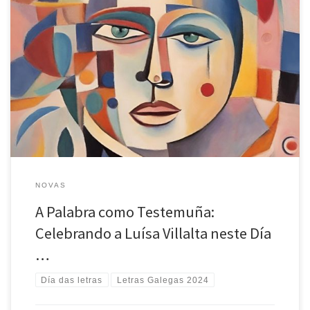
Neste Día das Letras Galegas, celebramos e honramos unha figura
excepcional: Luísa Villalta. O pasado mércores, 6 de marzo, a
Federación de asociacións culturais Galiza Cultura, á que pertence a
nosa Agrupación Cultural O Facho, organizou un emotivo acto no
Teatro Rosalía de Castro para render homenaxe e celebrar a […]
NOVAS
A Palabra como Testemuña:
Celebrando a Luísa Villalta neste Día
…
Día das letras
Letras Galegas 2024