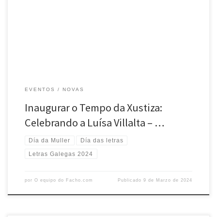
Luisa Villalta
EVENTOS
NOVAS
Inaugurar o Tempo da Xustiza:
Celebrando a Luísa Villalta – …
Día da Muller
Día das letras
Letras Galegas 2024
por
O equipo do Facho.com
Publicado
9 de Marzo de 2024