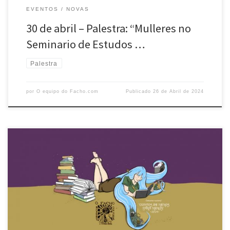
EVENTOS
NOVAS
30 de abril – Palestra: “Mulleres no
Seminario de Estudos …
Palestra
por
O equipo do Facho.com
Publicado
26 de Abril de 2024
Recuperados en 2008 os premios literarios que desde os anos sesenta
convocou O FACHO enos que participaron ou gañaron moitos dos
escritores e escritoras que hoxe fan posíbel con a súaobra unha
literatura galega de calidade e de grande importancia nas letras
universais, realizase aconvocatoria para 2024 do Concurso Literario
[…]