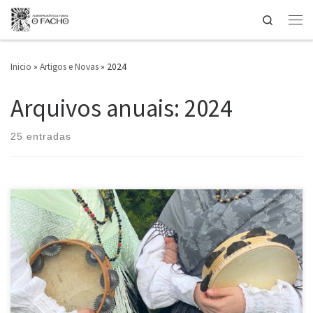
Search
Saltar ao contido
Men
Inicio
»
Artigos e Novas
»
2024
Arquivos anuais:
2024
25 entradas
Pechamos o ano 2024, no que o Día das Letras estivo dedicado a Luísa
Villalta, felices de poder organizar tantos eventos e conferencias da
man de persoas extraordinarias que nos axudaron a reafirmar o noso
compromiso colectivo coa riqueza e o futuro da nosa identidade. Un
dos momentos máis especiais […]