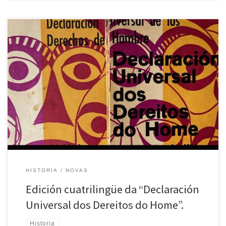
O ano 1968 foi un punto de inflexión na historia mundial, marcado
por un anhelo de cambio e xustiza social. En Galicia, este espírito de
renovación atopou eco nas actividades de O Facho, unha
organización comprometida coa lingua e a cultura galega. A pesar
do férreo control das autoridades sobre […]
HISTORIA
NOVAS
Edición cuatrilingüe da “Declaración
Universal dos Dereitos do Home”.
Historia