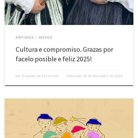
ARTIGOS
NOVAS
Cultura e compromiso. Grazas por
facelo posible e feliz 2025!
por
O equipo do Facho.com
Publicado
30 de Decembro de 2024
O equipo de ofacho.com deséxavos unhas boas festas e aproveita
para convidarvos a botar unha ollada á nosa historia. Hoxe, como
entón, non deberiamos esquecer que a nosa lingua é un patrimonio