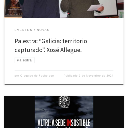
EVENTOS
NOVAS
Palestra: “Galicia: territorio
capturado”. Xosé Allegue.
Palestra
por
O equipo do Facho.com
Publicado
5 de Novembro de 2024
O pasado 15 de outubro, a agrupación cultural o Facho en Portas
Ártabras acolleu a proxección do impactante documental “Altri: a