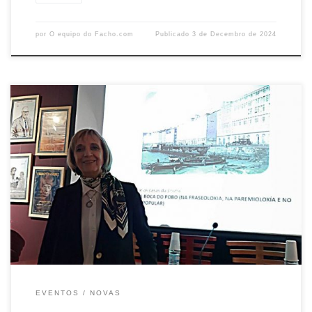
por
O equipo do Facho.com
Publicado
3 de Decembro de 2024
O pasado 19 de novembro, O Facho organizou en Portas Ártabras a
palestra “A Coruña na boca do pobo (na fraseoloxía, na paremioloxía
e non cantigueiro popular)” impartida por Rosario Soto Arias O acto
resultou especialmente interesante polo seu contido e porque trataba
un tema próximo e querido para os […]
EVENTOS
NOVAS