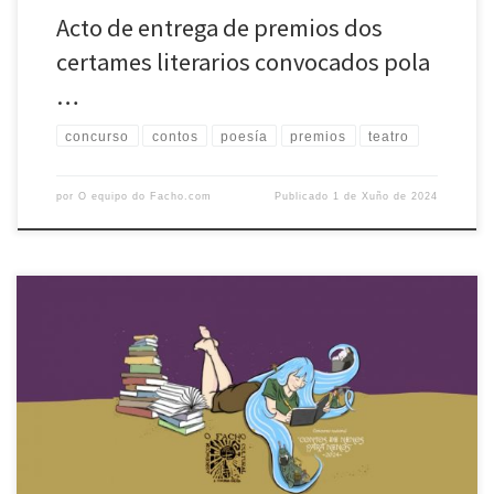
Acto de entrega de premios dos
certames literarios convocados pola
…
concurso
contos
poesía
premios
teatro
por
O equipo do Facho.com
Publicado
1 de Xuño de 2024
A seguir detállase polo miúdo a resolución do concurso anual de
contos da Agrupación Cultural O Facho: Premios da Categoría
A(Nenos e nenas dende 9 ata 12 anos): 1º PREMIO Título: “O futuro de
Onha”.Autora: Ada Saurin López.Centro: IES Ramón Menéndez Pidal (A
Coruña) 2º PREMIO Título: “Aislin, a nena […]