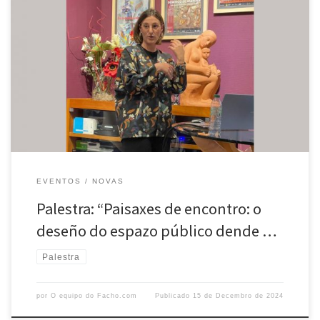
O 10 de decembro, en Portas Ártabras e organizada por O Facho,
puidemos asistir á charla de María Fandiño Iglesias, titulada “Paisaxes
de encontro: o deseño do espazo público dende o territorio”. María,
arquitecta e paisaxista viguesa nada en 1989, é coñecida pola súa
visión integradora da arquitectura coa paisaxe. […]
EVENTOS
NOVAS
Palestra: “Paisaxes de encontro: o
deseño do espazo público dende …
Palestra
por
O equipo do Facho.com
Publicado
15 de Decembro de 2024