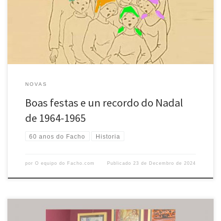
que todos debemos preservar. Con ese ánimo, compartimos
convosco, aquela mesma felicitación de Nadal de 1964-1965, cando O
[…]
NOVAS
Boas festas e un recordo do Nadal
de 1964-1965
60 anos do Facho
Historia
por
O equipo do Facho.com
Publicado
23 de Decembro de 2024