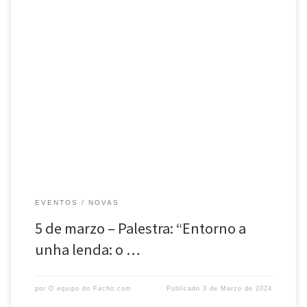
Desde a Agrupación Cultural O Facho comunicámosvos a
celebración do seguinte acto, dentro das Palestras públicas do
primeiro trimestre de 2024. O vindeiro dia 5 de marzo o arqueólogo e
investigador Antón Fernández Malde, impartirá unha palestra co título:
Entorno a unha lenda: o Castelo de Teodomiro Data: 5 de marzo,
martes Hora: ás 8 […]
EVENTOS
NOVAS
5 de marzo – Palestra: “Entorno a
unha lenda: o …
por
O equipo do Facho.com
Publicado
3 de Marzo de 2024