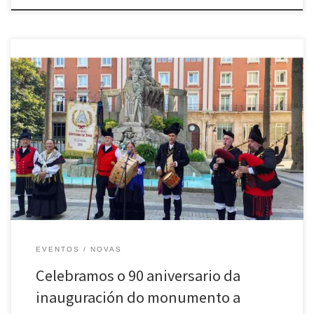
O pasado sábado 10 de agosto, A Coruña celebrou o 90 aniversario da
inauguración do monumento dedicado a Curros Enríquez. O evento
foi organizado pola Asociación Cultural Alexandre Bóveda, a Real
Academia Galega de Belas Artes, os Amigos dos Museos de Galicia,
Cantigas da Terra e O Facho. Curros Enríquez, […]
EVENTOS
NOVAS
Celebramos o 90 aniversario da
inauguración do monumento a