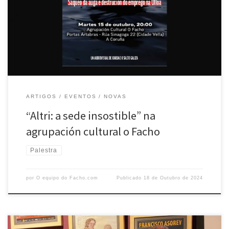
sede insostible”. Este audiovisual, realizado por Elena Martín e Pablo
Santiago para Xarda e O Salto Galiza, nos amosa a cara máis escura
dun proxecto que ameaza o corazón […]
ARTIGOS
EVENTOS
NOVAS
“Altri: a sede insostible” na
agrupación cultural o Facho
Palestra
por
O equipo do Facho.com
Publicado
18 de Outubro de 2024