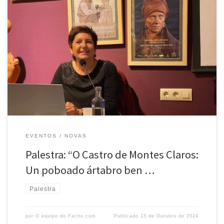
O pasado 8 de outubro, no marco das palestras organizadas por O
Facho, tivemos o pracer de contar coa arqueóloga Purificación Soto
Arias, quen nos falou sobre o proxecto arqueolóxico no Castro de
Montes Claros (Vilarino – A Laracha), baixo o título “O Castro de
Montes Claros: Un poboado ártabro […]
EVENTOS
NOVAS
Palestra: “O Castro de Montes Claros:
Un poboado ártabro ben …
Palestra
por
O equipo do Facho.com
Publicado
15 de Outubro de 2024