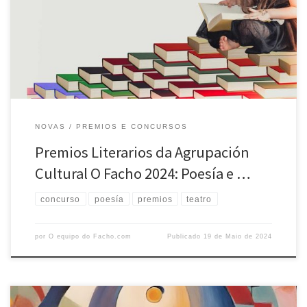
Infantil O Facho 2024 Obra gañadora: Xoguetes e brinquedosAutora:
Raquel Castro Martínez O xurado, composto por Manuel Lourenzo,
Carmen Martínez e Diana Varela Puñal,valorou na peza teatral a
adecuación […]
NOVAS
PREMIOS E CONCURSOS
Premios Literarios da Agrupación
Cultural O Facho 2024: Poesía e …
concurso
poesía
premios
teatro
por
O equipo do Facho.com
Publicado
19 de Maio de 2024