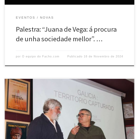
EVENTOS
NOVAS
Palestra: “Juana de Vega: á procura
de unha sociedade mellor”. …
por
O equipo do Facho.com
Publicado
16 de Novembro de 2024
O pasado día 29 de outubro, en Portas Ártabras e dentro das palestras
celebradas por O Facho, interveu o arquitecto Xosé Allegue cunha
palestra titulada “Galicia: territorio capturado“. Este arquitecto, con
doutoramentos nas escolas de arquitectura de Lille e A Coruña, ocupa
desde 1993 o cargo de Xefe da Oficina […]