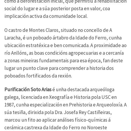
como a deforestación inicial, que permitiu a rehabilitación
social do lugar e a súa posterior posta en valor, coa
implicación activa da comunidade local.
O castro de Montes Claros, situado no concello de A
Laracha, é un poboado ártabro da Idade do Ferro, cunha
ubicación estratéxica e ben comunicada. A proximidade ao
río Anllóns, as boas condicións agropecuarias e a cercanía
a zonas mineiras fundamentais para esa época, fan deste
lugar un punto clave para comprender a historia dos
poboados fortificados da rexión.
Purificación Soto Arias
é unha destacada arqueóloga
galega, licenciada en Xeografía e Historia pola USC en
1987, cunha especialización en Prehistoria e Arqueoloxía. A
súa tesiña, dirixida pola Dra. Josefa Rey Castiñeiras,
marcou un fito ao aplicar análises físico-químicas á
cerámica castrexa da Idade do Ferro no Noroeste