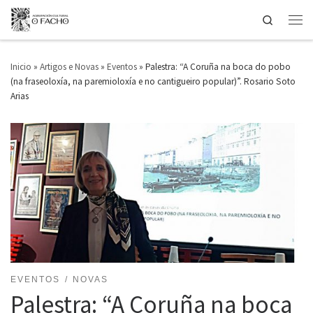
Search
Saltar ao contido
Men
Inicio
»
Artigos e Novas
»
Eventos
»
Palestra: “A Coruña na boca do pobo
(na fraseoloxía, na paremioloxía e no cantigueiro popular)”. Rosario Soto
Arias
EVENTOS
NOVAS
Palestra: “A Coruña na boca