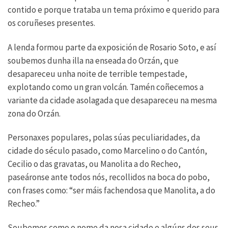
contido e porque trataba un tema próximo e querido para
os coruñeses presentes.
A lenda formou parte da exposición de Rosario Soto, e así
soubemos dunha illa na enseada do Orzán, que
desapareceu unha noite de terrible tempestade,
explotando como un gran volcán. Tamén coñecemos a
variante da cidade asolagada que desapareceu na mesma
zona do Orzán.
Personaxes populares, polas súas peculiaridades, da
cidade do século pasado, como Marcelino o do Cantón,
Cecilio o das gravatas, ou Manolita a do Recheo,
paseáronse ante todos nós, recollidos na boca do pobo,
con frases como: “ser máis fachendosa que Manolita, a do
Recheo.”
Soubemos como o nome da nosa cidade e algúns dos seus