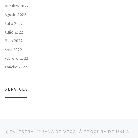
Outubro 2022
Agosto 2022
Xullo 2022
Xuño 2022
Maio 2022
Abril 2022
Febreiro 2022
Xaneiro 2022
SERVICES
Navegación de entradas
Entrada anterior
PALESTRA: “JUANA DE VEGA: Á PROCURA DE UNHA SOCIEDADE MELLOR”. ENRIQUE SÁEZ PONTE