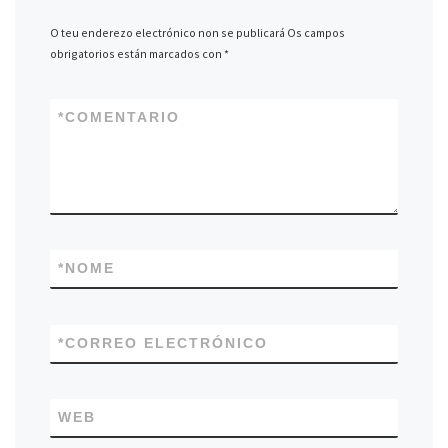
O teu enderezo electrónico non se publicará
Os campos
obrigatorios están marcados con
*
*
COMENTARIO
*
NOME
*
CORREO ELECTRÓNICO
WEB