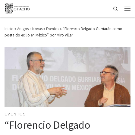
Search
Saltar ao contido
Men
Inicio
»
Artigos e Novas
»
Eventos
»
“Florencio Delgado Gurriarán como
poeta do exilio en México” por Miro Villar
EVENTOS
“Florencio Delgado