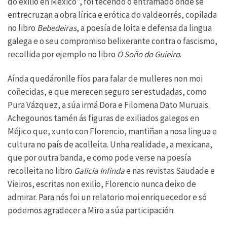
do exilio en México”, foi tecendo o entramado onde se
entrecruzan a obra lírica e erótica do valdeorrés, copilada
no libro
Bebedeiras
, a poesía de loita e defensa da lingua
galega e o seu compromiso belixerante contra o fascismo,
recollida por ejemplo no libro
O Soño do Guieiro
.
Aínda quedáronlle fíos para falar de mulleres non moi
coñecidas, e que merecen seguro ser estudadas, como
Pura Vázquez, a súa irmá Dora e Filomena Dato Muruais.
Achegounos tamén ás figuras de exiliados galegos en
Méjico que, xunto con Florencio, mantiñan a nosa lingua e
cultura no país de acolleita. Unha realidade, a mexicana,
que por outra banda, e como pode verse na poesía
recolleita no libro
Galicia Infinda
e nas revistas Saudade e
Vieiros, escritas non exilio, Florencio nunca deixo de
admirar. Para nós foi un relatorio moi enriquecedor e só
podemos agradecer a Miro a súa participación.