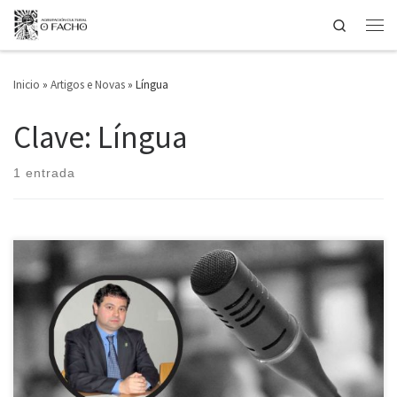
Search
Saltar ao contido
Men
Inicio
»
Artigos e Novas
»
Língua
Clave: Língua
1 entrada
O passado dia 8 de Fevereiro, terça (martes), o ensaísta e professor,
Carlos Garrido Rodríguez falou dentro do ciclo, Língua, Literatura e
Naçom, organizado pola nossa Agrupaçom. A sua palestra versou
sobre: Publicarmos em galego na Galiza, Portugal, Brasil? Na sua
exposiçom apoiada em imagens didácticas, Carlos Garrido centrou-se