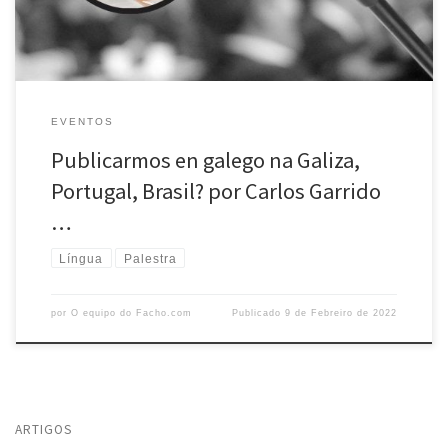
no […]
EVENTOS
Publicarmos en galego na Galiza,
Portugal, Brasil? por Carlos Garrido
…
Língua
Palestra
por
O equipo do Facho.com
Publicado
9 de Febreiro de 2022
ARTIGOS