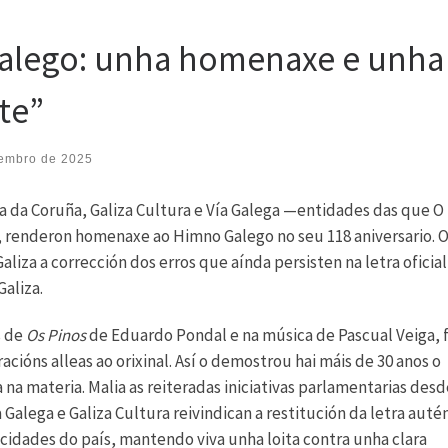
alego: unha homenaxe e unha
te”
embro de 2025
 da Coruña, Galiza Cultura e Vía Galega —entidades das que O
, renderon homenaxe ao Himno Galego no seu 118 aniversario. O
aliza a corrección dos erros que aínda persisten na letra oficial
aliza.
s de
Os Pinos
de Eduardo Pondal e na música de Pascual Veiga, f
acións alleas ao orixinal. Así o demostrou hai máis de 30 anos o
na materia. Malia as reiteradas iniciativas parlamentarias desd
ía Galega e Galiza Cultura reivindican a restitución da letra auté
 cidades do país, mantendo viva unha loita contra unha clara