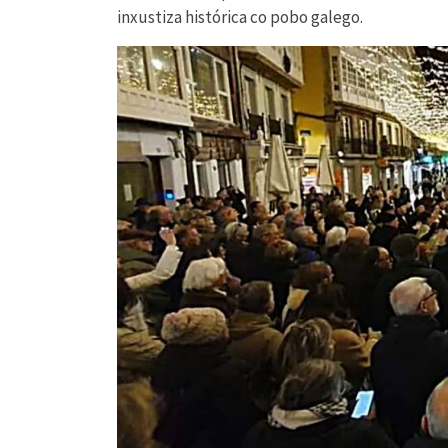
inxustiza histórica co pobo galego.