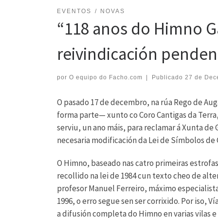
EVENTOS
NOVAS
“118 anos do Himno G
reivindicación penden
por
O equipo do Facho.com
|
Publicado
27 de Dec
O pasado 17 de decembro, na rúa Rego de Auga
forma parte— xunto co Coro Cantigas da Terra
serviu, un ano máis, para reclamar á Xunta de G
necesaria modificación da Lei de Símbolos de G
O Himno, baseado nas catro primeiras estrofa
recollido na lei de 1984 cun texto cheo de alter
profesor Manuel Ferreiro, máximo especialista 
1996, o erro segue sen ser corrixido. Por iso, V
a difusión completa do Himno en varias vilas e