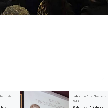
tubro de
Publicado
5 de Novembro
2024
idos
Palestra: “Galicia: