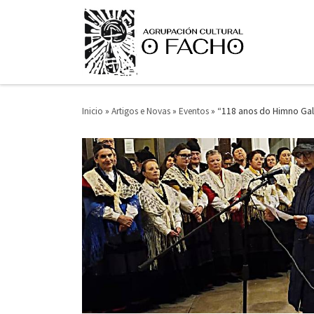
Saltar ao contido
Inicio
»
Artigos e Novas
»
Eventos
»
“118 anos do Himno Gal