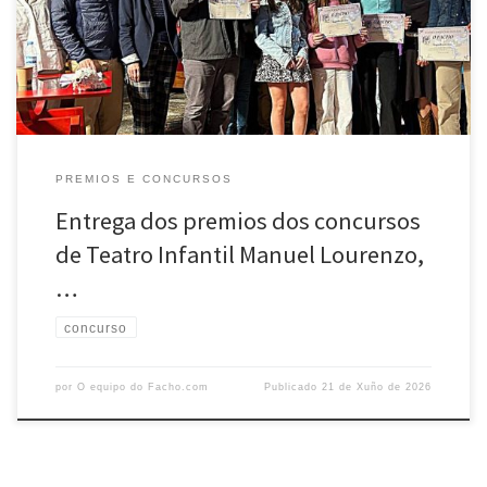
Nenos, unha das citas máis significativas do calendario anual da
agrupación. No acto participaron […]
PREMIOS E CONCURSOS
Entrega dos premios dos concursos
de Teatro Infantil Manuel Lourenzo,
…
concurso
por
O equipo do Facho.com
Publicado
21 de Xuño de 2026