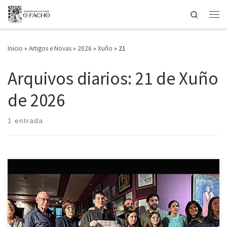
Search
Saltar ao contido
Men
Inicio
»
Artigos e Novas
»
2026
»
Xuño
»
21
Arquivos diarios:
21 de Xuño
de 2026
1 entrada
O pasado 5 de xuño, no local de Portas Ártabras, O Facho celebrou a
entrega dos premios dos concursos de Teatro Infantil Manuel
Lourenzo, de Poesía e de Contos de Nenas e Nenos para Nenas e