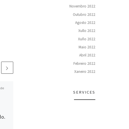
Novembro 2022
Outubro 2022
Agosto 2022
Xullo 2022
Xuño 2022
Maio 2022
Abril 2022
Febreiro 2022
Xaneiro 2022
 de
Publicado
12 de Febreiro de
SERVICES
2024
Presentación do
poemario A OUTRA
do.
PATRIA (Premio no
Concurso de Poesía