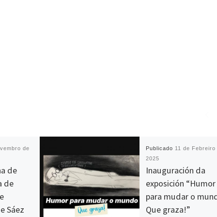
ovembro de
Publicado
11 de Febreiro
2025
na de
Inauguración da
a de
exposición “Humor
e
para mudar o mun
ue Sáez
Que graza!”