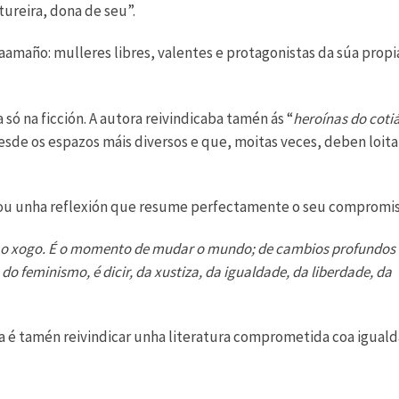
ureira, dona de seu”.
Caamaño: mulleres libres, valentes e protagonistas da súa propi
 na ficción. A autora reivindicaba tamén ás “
heroínas do coti
sde os espazos máis diversos e que, moitas veces, deben loita
xou unha reflexión que resume perfectamente o seu compromis
 o xogo. É o momento de mudar o mundo; de cambios profundos 
o feminismo, é dicir, da xustiza, da igualdade, da liberdade, da
ia é tamén reivindicar unha literatura comprometida coa igual