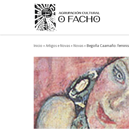
Saltar ao contido
Inicio
»
Artigos e Novas
»
Novas
»
Begoña Caamaño: feminism