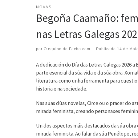
NOVAS
Begoña Caamaño: femi
nas Letras Galegas 202
por
O equipo do Facho.com
|
Publicado
14 de Mai
A dedicación do Día das Letras Galegas 2026 
parte esencial da súa vida e da súa obra. Xorn
literatura como unha ferramenta para cuestiona
historia e na sociedade.
Nas súas dúas novelas, Circe ou o pracer do a
mirada feminista, creando personaxes feminin
Un dos aspectos máis destacados da súa obra é
mirada feminista. Ao falar da súa Penélope, re