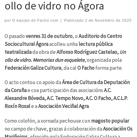
ollo de vidro no Ágora
por
O equipo do Facho.com
|
Publicado
2 de Novembro de 2025
O pasado
venres 31 de outubro
, o
Auditorio do Centro
Sociocultural Ágora
acolleu unha
lectura pública
teatralizada
da obra de
Alfonso Rodríguez Castelao,
Un
ollo de vidro. Memorias dun esquelete
, organizada pola
Federación Galiza Cultura
, da cal
O Facho
forma parte.
O acto contou co apoio da
Área de Cultura da Deputación
da Coruña
e coa participación das asociacións
A.C.
Alexandre Bóveda, A.C. Tempo Novo, A.C. O Facho, A.C.L.P.
Roxín Roxal
e a
Asociación Veciñal Agra
.
Como colofón, a xornada pechouse cun
magosto popular
no campo de chave, grazas á colaboración da
Asociación Os
Mariñeiros
, ofrecido pola Federación Galiza Cultura a