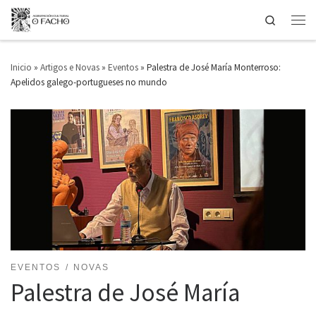
Search
Saltar ao contido
Men
Inicio
»
Artigos e Novas
»
Eventos
»
Palestra de José María Monterroso:
Apelidos galego-portugueses no mundo
EVENTOS
NOVAS
Palestra de José María