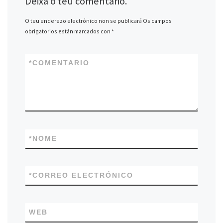
Deixa o teu comentario.
O teu enderezo electrónico non se publicará
Os campos
obrigatorios están marcados con
*
*
COMENTARIO
*
NOME
*
CORREO ELECTRÓNICO
WEB